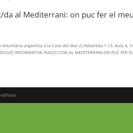
t/da al Mediterrani: on puc fer el me
!
Voluntària organitza a la Casa del Mar (C/Albareda 1-13, Aula 4, 1r
: la SESSIÓ INFORMATIVA ‘NASCUT/DA AL MEDITERRANI:ON PUC FER E
rdPress