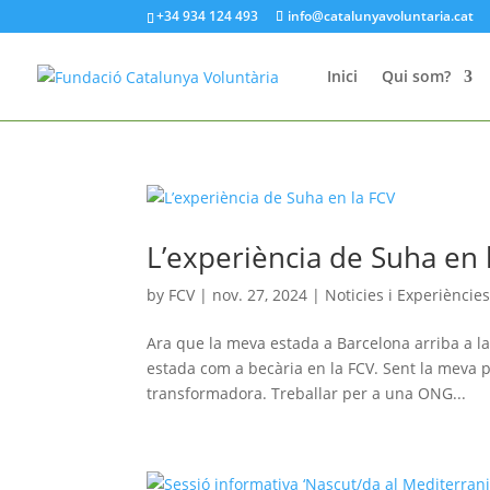
+34 934 124 493
info@catalunyavoluntaria.cat
Inici
Qui som?
L’experiència de Suha en 
by
FCV
|
nov. 27, 2024
|
Noticies i Experiències
Ara que la meva estada a Barcelona arriba a la
estada com a becària en la FCV. Sent la meva 
transformadora. Treballar per a una ONG...