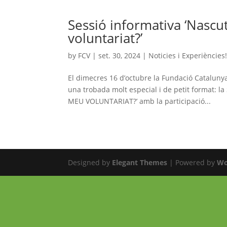
Sessió informativa ‘Nascu
voluntariat?’
by
FCV
|
set. 30, 2024
|
Noticies i Experiències
El dimecres 16 d’octubre la Fundació Catalunya 
una trobada molt especial i de petit format
MEU VOLUNTARIAT?’ amb la participació...
Designed by
Elegant Themes
| Powered by
Wo