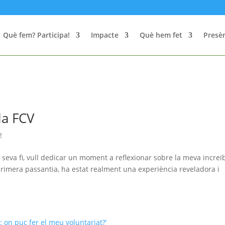
Què fem? Participa!
Impacte
Què hem fet
Presèn
la FCV
!
 seva fi, vull dedicar un moment a reflexionar sobre la meva increï
primera passantia, ha estat realment una experiència reveladora i