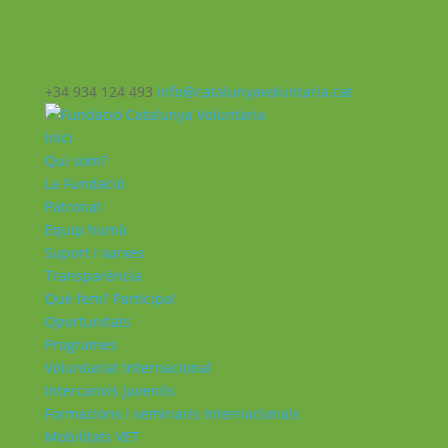
+34 934 124 493
info@catalunyavoluntaria.cat
Inici
Qui som?
La Fundació
Patronat
Equip humà
Suport i xarxes
Transparència
Què fem? Participa!
Oportunitats
Programes
Voluntariat Internacional
Intercanvis Juvenils
Formacions i seminaris Internacionals
Mobilitats VET