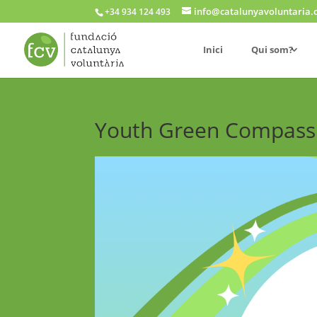
info@catalunyavoluntaria.
+34 934 124 493
Inici
Qui som?
Youth Green Compass