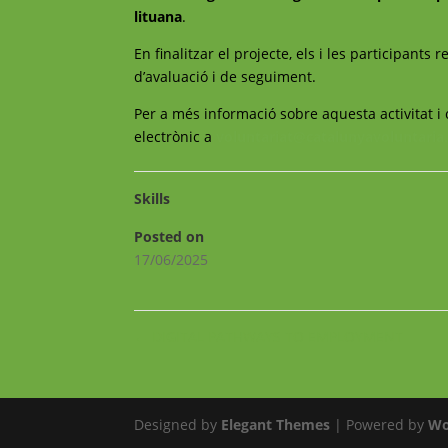
lituana
.
En finalitzar el projecte, els i les participant
d’avaluació i de seguiment.
Per a més informació sobre aquesta activitat i
electrònic a
voluntariat@catalunyavoluntaria.
Skills
Posted on
17/06/2025
←
DIGITAL PATHWAYS TO EMPLOYMENT
Designed by
Elegant Themes
| Powered by
Wo