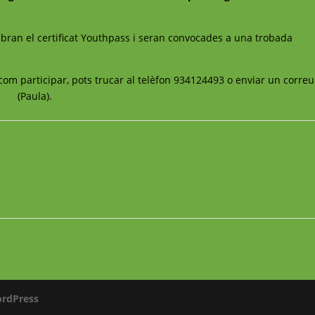
s rebran el certificat Youthpass i seran convocades a una trobada
 com participar, pots trucar al telèfon 934124493 o enviar un correu
cat
(Paula).
Cournon d’Auver
rdPress