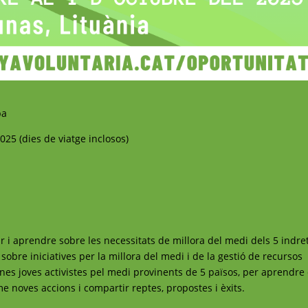
pa
2025
(dies de viatge inclosos)
ir i aprendre sobre les necessitats de millora del medi dels 5 indre
sobre iniciatives per la millora del medi i de la gestió de recursos
ones joves activistes pel medi provinents de 5 països, per aprendre
me noves accions i compartir reptes, propostes i èxits.