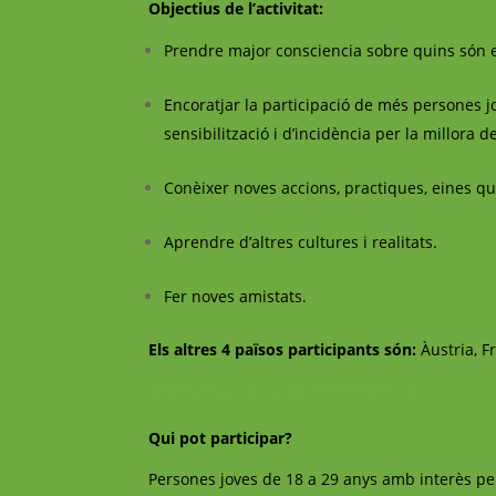
Objectius de l’activitat:
Prendre major consciencia sobre quins són els
Encoratjar la participació de més persones jo
sensibilització i d’incidència per la millora d
Conèixer noves accions, practiques, eines q
Aprendre d’altres cultures i realitats.
Fer noves amistats.
Els altres 4 països participants són:
Àustria, Fr
INFOPACK DEL PROJECTE
Qui pot participar?
Persones joves de 18 a 29 anys amb interès per 