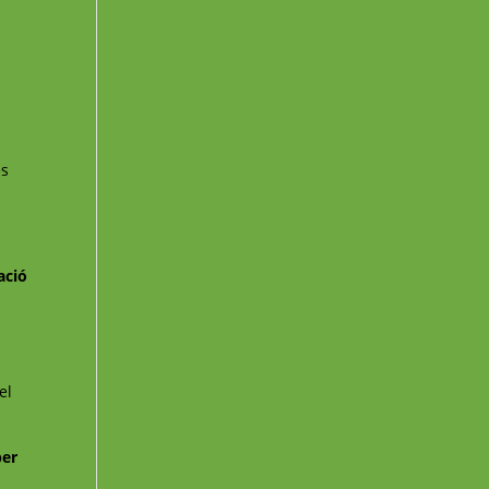
és
ació
el
per