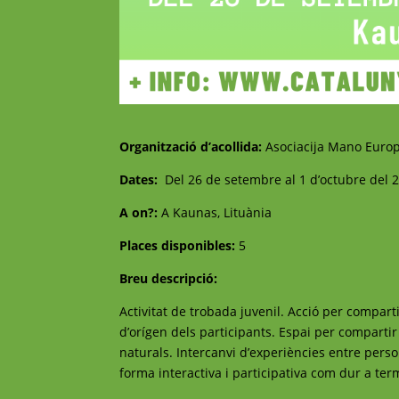
Organització d’acollida:
Asociacija Mano Euro
Dates:
Del 26 de setembre al 1 d’octubre del 
A on?:
A Kaunas, Lituània
Places disponibles:
5
Breu descripció:
Activitat de trobada juvenil. Acció per compart
d’orígen dels participants. Espai per compartir 
naturals. Intercanvi d’experiències entre pers
forma interactiva i participativa com dur a ter