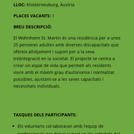
LLOC:
Klosterneuburg, Àustria
PLACES VACANTS:
1
BREU DESCRIPCIÓ:
El Wohnheim St. Martin és una residència per a unes
25 persones adultes amb diverses discapacitats que
ofereix allotjament i suport per a la seva
(re)integració en la societat. El projecte se centra a
crear un espai de vida que permeti als residents
viure amb el màxim grau d’autonomia i normalitat
possibles, ajustant-se a les seves capacitats i
necessitats individuals.
Fes clic aquí per veure el lloc web de la residència St.
Martin
TASQUES DELS PARTICIPANTS:
Els voluntaris col·laboraran amb l’equip de
professionals per donar suport en les activitats del