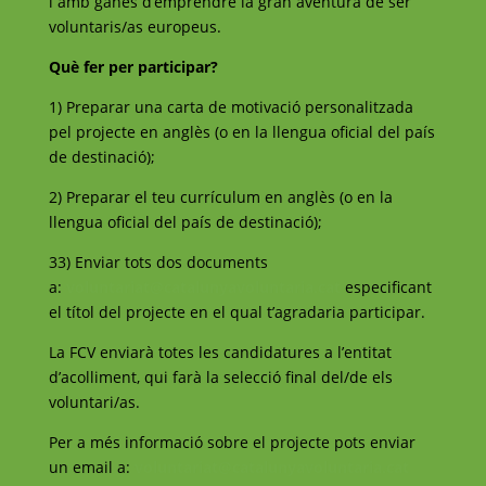
i amb ganes d’emprendre la gran aventura de ser
voluntaris/as europeus.
Què fer per participar?
1) Preparar una carta de motivació personalitzada
pel projecte en anglès (o en la llengua oficial del país
de destinació);
2) Preparar el teu currículum en anglès (o en la
llengua oficial del país de destinació);
33) Enviar tots dos documents
a:
voluntariat@catalunyavoluntaria.cat
especificant
el títol del projecte en el qual t’agradaria participar.
La FCV enviarà totes les candidatures a l’entitat
d’acolliment, qui farà la selecció final del/de els
voluntari/as.
Per a més informació sobre el projecte pots enviar
un email a:
voluntariat@catalunyavoluntaria.cat