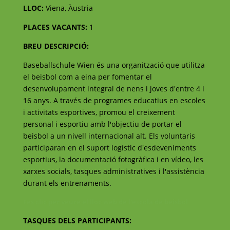
LLOC:
Viena, Àustria
PLACES VACANTS:
1
BREU DESCRIPCIÓ:
Baseballschule Wien és una organització que utilitza
el beisbol com a eina per fomentar el
desenvolupament integral de nens i joves d'entre 4 i
16 anys. A través de programes educatius en escoles
i activitats esportives, promou el creixement
personal i esportiu amb l'objectiu de portar el
beisbol a un nivell internacional alt. Els voluntaris
participaran en el suport logístic d'esdeveniments
esportius, la documentació fotogràfica i en vídeo, les
xarxes socials, tasques administratives i l'assistència
durant els entrenaments.
Fes clic per veure el lloc web de l'escola de beisbol
TASQUES DELS PARTICIPANTS: