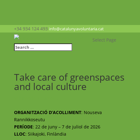
+34 934 124 493
info@catalunyavoluntaria.cat
Select Page
Take care of greenspaces
and local culture
Voluntariats europeu
ORGANITZACIÓ D’ACOLLIMENT
:
Nouseva
Rannikkoseutu
PERÍODE
: 22 de juny – 7 de juliol de 2026
LLOC
: Siikajoki, Finlàndia