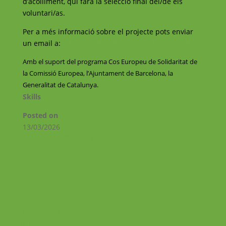
d’acolliment, qui farà la selecció final del/de els
voluntari/as.
Per a més informació sobre el projecte pots enviar
un email a:
voluntariat@catalunyavoluntaria.cat
Amb el suport del programa Cos Europeu de Solidaritat de
la Comissió Europea, l’Ajuntament de Barcelona, la
Generalitat de Catalunya.
Skills
Posted on
13/03/2026
←
Die Tafel Österreich
Appreciate local history and nature
→
Facebook
Instagram