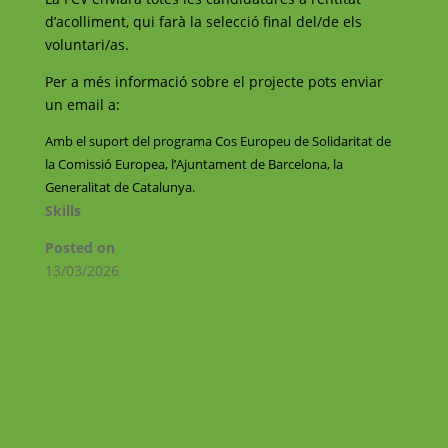
d’acolliment, qui farà la selecció final del/de els
voluntari/as.
Per a més informació sobre el projecte pots enviar
un email a:
voluntariat@catalunyavoluntaria.cat
Amb el suport del programa Cos Europeu de Solidaritat de
la Comissió Europea, l’Ajuntament de Barcelona, la
Generalitat de Catalunya.
Skills
Posted on
13/03/2026
←
Take care of greenspaces and local culture
Volunteering Teams with S&G
→
Facebook