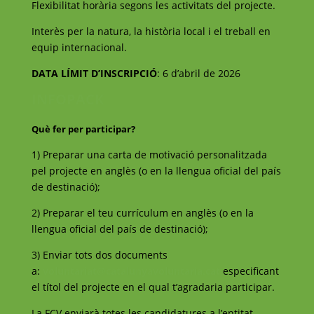
Flexibilitat horària segons les activitats del projecte.
Interès per la natura, la història local i el treball en
equip internacional.
DATA LÍMIT D’INSCRIPCIÓ
: 6 d’abril de 2026
INFOPACK
Què fer per participar?
1) Preparar una carta de motivació personalitzada
pel projecte en anglès (o en la llengua oficial del país
de destinació);
2) Preparar el teu currículum en anglès (o en la
llengua oficial del país de destinació);
3) Enviar tots dos documents
a:
voluntariat@catalunyavoluntaria.cat
especificant
el títol del projecte en el qual t’agradaria participar.
La FCV enviarà totes les candidatures a l’entitat