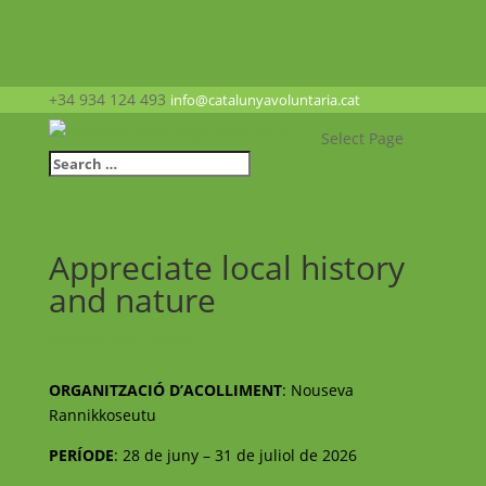
+34 934 124 493
info@catalunyavoluntaria.cat
Select Page
Appreciate local history
and nature
Voluntariats europeu
ORGANITZACIÓ D’ACOLLIMENT
: Nouseva
Rannikkoseutu
PERÍODE
: 28 de juny – 31 de juliol de 2026