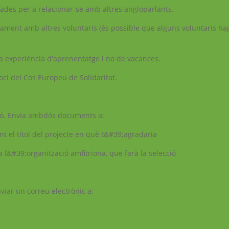
ades per a relacionar-se amb altres angloparlants.
tjament amb altres voluntaris (és possible que alguns voluntaris ha
na experiència d'aprenentatge i no de vacances.
oci del Cos Europeu de Solidaritat.
ció. Envia ambdós documents a:
nt el títol del projecte en què t&#39;agradaria
 a l&#39;organització amfitriona, que farà la selecció
viar un correu electrònic a: