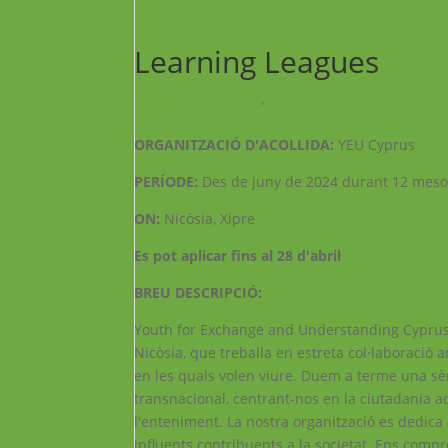
Learning Leagues
Projectes realitzats
,
Voluntariats europeu
ORGANITZACIÓ D'ACOLLIDA:
YEU Cyprus
PERÍODE:
Des de juny de 2024 durant 12 mes
ON:
Nicòsia, Xipre
Es pot aplicar fins al 28 d'abril
BREU DESCRIPCIÓ:
Youth for Exchange and Understanding Cyprus 
Nicòsia, que treballa en estreta col·laboració 
en les quals volen viure. Duem a terme una sèri
transnacional, centrant-nos en la ciutadania acti
l'enteniment. La nostra organització es dedica 
influents contribuents a la societat. Ens com