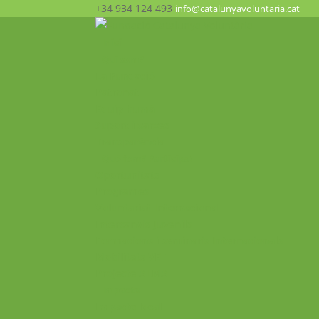
+34 934 124 493
info@catalunyavoluntaria.cat
Inici
Qui som?
La Fundació
Patronat
Equip humà
Suport i xarxes
Transparència
Què fem? Participa!
Oportunitats
Programes
Voluntariat Internacional
Intercanvis Juvenils
Formacions i seminaris Internacionals
Mobilitats VET
Projecte ALMA
Impacte
Impacte local