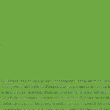
os
(YEU Xipre) és una ONG juvenil independent i sense ànim de luc
amb els joves amb l'objectiu d'empoderar-los perquè facin realitat l
e de projectes i activitats d'educació no formal tant a nivell local
va, els drets humans, la sostenibilitat, la inclusió, l'intercanvi cult
a defensar els drets dels joves, fomentant el seu potencial per a c
prometem a fomentar una cultura de compromís i apoderament, tant