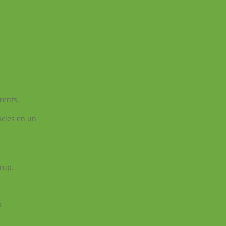
rents.
ències en un
grup.
s