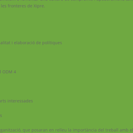
es fronteres de Xipre.
itat i elaboració de polítiques
el ODM 4
arts interessades
us
organització, que posaran en relleu la importància del treball amb el