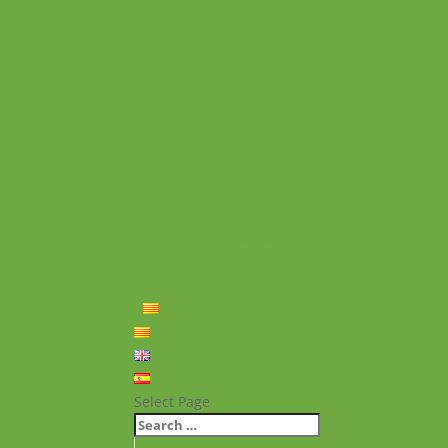
Experiències personals
Què hem fet
Historial
Notícies
Projectes realitzats
Vídeos de projectes
Publicacions
Memoria
Presència Internacional
FAQ
Política de privacitat
Política de cookies
Contacte
Català
Català
English
Español
Select Page