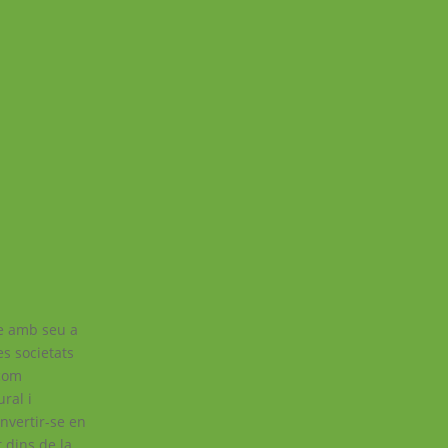
re amb seu a
es societats
 com
ural i
onvertir-se en
 dins de la