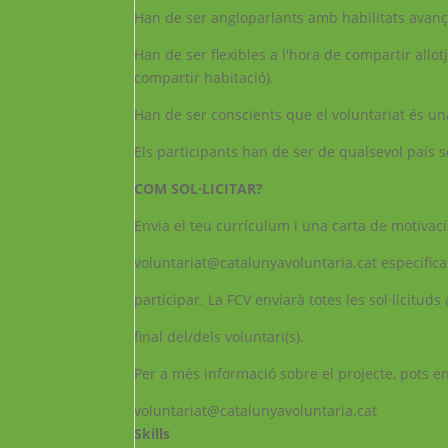
Han de ser angloparlants amb habilitats avanç
Han de ser flexibles a l'hora de compartir allo
compartir habitació).
Han de ser conscients que el voluntariat és u
Els participants han de ser de qualsevol país s
COM SOL·LICITAR?
Envia el teu currículum i una carta de motiva
voluntariat@catalunyavoluntaria.cat especifica
participar. La FCV enviarà totes les sol·licituds
final del/dels voluntari(s).
Per a més informació sobre el projecte, pots en
voluntariat@catalunyavoluntaria.cat
Skills