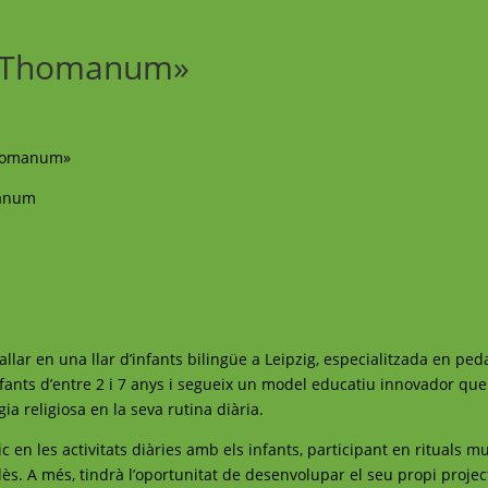
m Thomanum»
homanum»
anum
allar en una llar d’infants bilingüe a Leipzig, especialitzada en pe
nfants d’entre 2 i 7 anys i segueix un model educatiu innovador que
ia religiosa en la seva rutina diària.
 en les activitats diàries amb els infants, participant en rituals mus
glès. A més, tindrà l’oportunitat de desenvolupar el seu propi proje