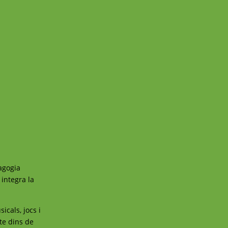
dagogia
 integra la
icals, jocs i
cte dins de