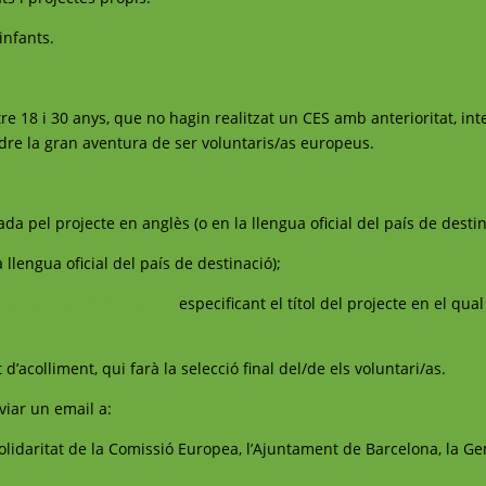
infants.
re 18 i 30 anys, que no hagin realitzat un CES amb anterioritat, in
dre la gran aventura de ser voluntaris/as europeus.
da pel projecte en anglès (o en la llengua oficial del país de destin
 llengua oficial del país de destinació);
catalunyavoluntaria.cat
especificant el títol del projecte en el qual
 d’acolliment, qui farà la selecció final del/de els voluntari/as.
viar un email a:
voluntariat@catalunyavoluntaria.cat
idaritat de la Comissió Europea, l’Ajuntament de Barcelona, la Gen