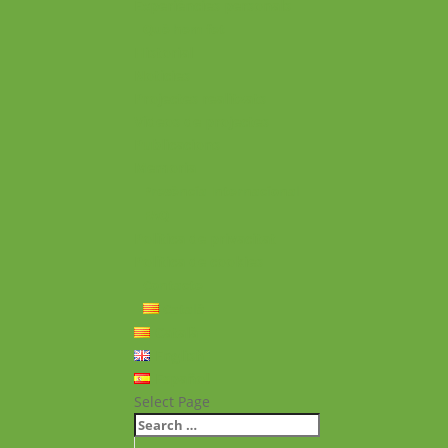
Experiències personals
Què hem fet
Historial
Notícies
Projectes realitzats
Vídeos de projectes
Publicacions
Memoria
Presència Internacional
FAQ
Política de privacitat
Política de cookies
Contacte
Català
Català
English
Español
Select Page