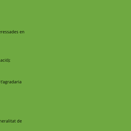
teressades en
ació);
 t’agradaria
eralitat de