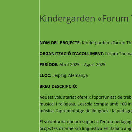
Kindergarden «Foru
Voluntariats europeu
NOM DEL PROJECTE:
Kindergarden «Forum T
ORGANITZACIÓ D’ACOLLIMENT:
Forum Thom
PERÍODE:
Abril 2025 – Agost 2025
LLOC:
Leipzig, Alemanya
BREU DESCRIPCIÓ:
Aquest voluntariat ofereix l’oportunitat de treb
musical i religiosa. L’escola compta amb 100 i
música, l’aprenentatge de llengües i la pedagog
El voluntari/a donarà suport a l’equip pedagògic
projectes d’immersió lingüística en italià o an