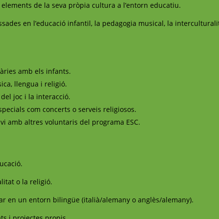
t elements de la seva pròpia cultura a l’entorn educatiu.
ades en l’educació infantil, la pedagogia musical, la interculturalita
àries amb els infants.
ca, llengua i religió.
el joc i la interacció.
ecials com concerts o serveis religiosos.
nvi amb altres voluntaris del programa ESC.
ucació.
itat o la religió.
lar en un entorn bilingüe (italià/alemany o anglès/alemany).
ats i projectes propis.