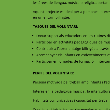
les àrees de llengua, música o religió, aportan
Aquest projecte és ideal per a persones interess
en un entorn bilingüe.
TASQUES DEL VOLUNTARI:
Donar suport als educadors en les rutines di
Participar en activitats pedagògiques de músi
Contribuir a l’aprenentatge bilingüe a través d
Acompanyar els infants en esdeveniments esp
Participar en jornades de formació i interca
PERFIL DEL VOLUNTARI:
Persona motivada pel treball amb infants i l’ed
Interès en la pedagogia musical, la intercultural
Habilitats comunicatives i capacitat per trebal
Creativitat i iniciativa per desenvolupar activit