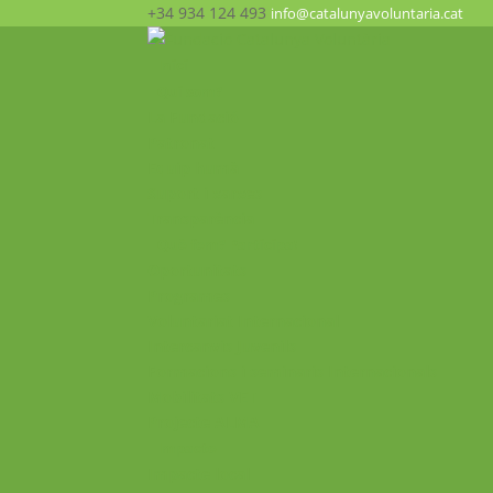
+34 934 124 493
info@catalunyavoluntaria.cat
Inici
Qui som?
La Fundació
Patronat
Equip humà
Suport i xarxes
Transparència
Què fem? Participa!
Oportunitats
Programes
Voluntariat Internacional
Intercanvis Juvenils
Formacions i seminaris Internacionals
Mobilitats VET
Projecte ALMA
Impacte
Impacte local