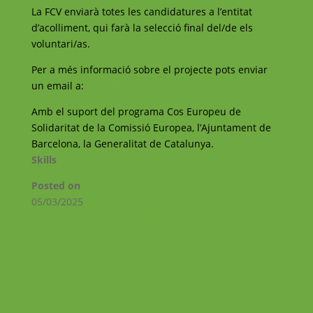
La FCV enviarà totes les candidatures a l’entitat
d’acolliment, qui farà la selecció final del/de els
voluntari/as.
Per a més informació sobre el projecte pots enviar
un email a:
voluntariat@catalunyavoluntaria.cat
Amb el suport del programa Cos Europeu de
Solidaritat de la Comissió Europea, l’Ajuntament de
Barcelona, la Generalitat de Catalunya.
Skills
Posted on
05/03/2025
←
CONNECT, SHARE, INSPIRE
Kindergarden «Forum Thomanum»
→