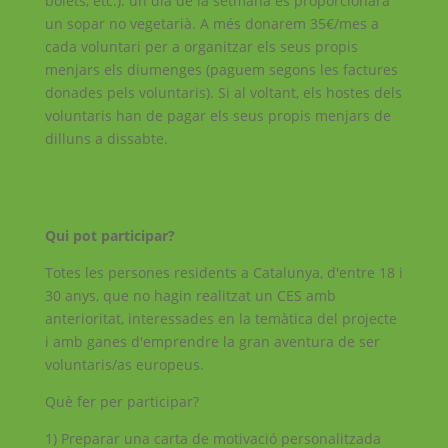
bolets, etc.). un dia de la setmana es proporcionarà
un sopar no vegetarià. A més donarem 35€/mes a
cada voluntari per a organitzar els seus propis
menjars els diumenges (paguem segons les factures
donades pels voluntaris). Si al voltant, els hostes dels
voluntaris han de pagar els seus propis menjars de
dilluns a dissabte.
Infopack
Qui pot participar?
Totes les persones residents a Catalunya, d'entre 18 i
30 anys, que no hagin realitzat un CES amb
anterioritat, interessades en la temàtica del projecte
i amb ganes d'emprendre la gran aventura de ser
voluntaris/as europeus.
Què fer per participar?
1) Preparar una carta de motivació personalitzada