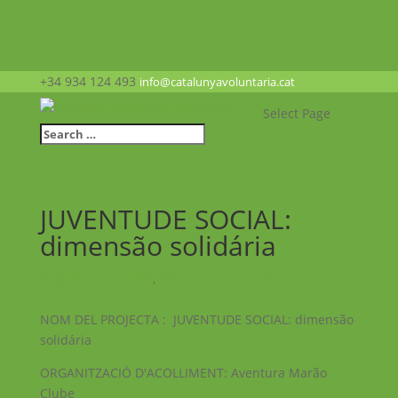
+34 934 124 493
info@catalunyavoluntaria.cat
Select Page
JUVENTUDE SOCIAL:
dimensão solidária
Projectes realitzats
,
Voluntariats europeu
NOM DEL PROJECTA : JUVENTUDE SOCIAL: dimensão
solidária
ORGANITZACIÓ D'ACOLLIMENT: Aventura Marão
Clube