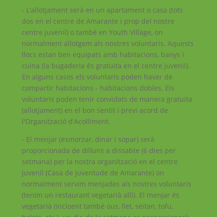
- L'allotjament serà en un apartament o casa (tots
dos en el centre de Amarante i prop del nostre
centre juvenil) o també en Youth Village, on
normalment allotgem als nostres voluntaris. Aquests
llocs estan ben equipats amb habitacions, banys i
cuina (la bugaderia és gratuïta en el centre juvenil).
En alguns casos els voluntaris poden haver de
compartir habitacions - habitacions dobles. Els
voluntaris poden tenir convidats de manera gratuïta
(allotjament) en el bon sentit i previ acord de
l'Organització d'Acolliment.
- El menjar (esmorzar, dinar i sopar) serà
proporcionada de dilluns a dissabte (6 dies per
setmana) per la nostra organització en el centre
juvenil (Casa de Juventude de Amarante) on
normalment servim menjades als nostres voluntaris
(tenim un restaurant vegetarià allí). El menjar és
vegetarià (incloent també ous, llet, seitan, tofu,