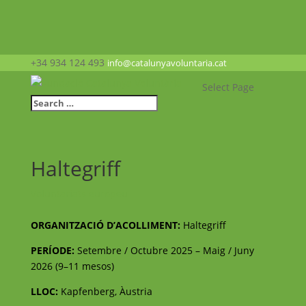
+34 934 124 493
info@catalunyavoluntaria.cat
Select Page
Haltegriff
Voluntariats europeu
ORGANITZACIÓ D’ACOLLIMENT:
Haltegriff
PERÍODE:
Setembre / Octubre 2025 – Maig / Juny
2026 (9–11 mesos)
LLOC:
Kapfenberg, Àustria