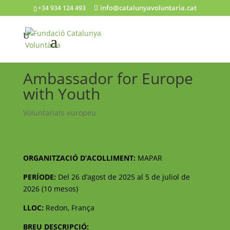
info@catalunyavoluntaria.cat
+34 934 124 493
Ambassador for Europe
with Youth
Voluntariats europeu
ORGANITZACIÓ D’ACOLLIMENT:
MAPAR
PERÍODE:
Del 26 d’agost de 2025 al 5 de juliol de
2026 (10 mesos)
LLOC:
Redon, França
BREU DESCRIPCIÓ: