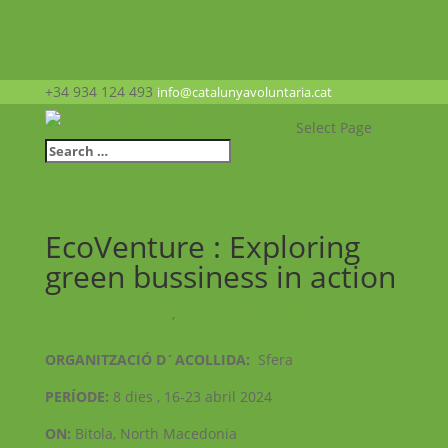
+34 934 124 493
info@catalunyavoluntaria.cat
Select Page
EcoVenture : Exploring
green bussiness in action
Projectes realitzats
,
Voluntariats europeu
ORGANITZACIÓ D´ACOLLIDA:
Sfera
PERÍODE:
8 dies , 16-23 abril 2024
ON:
Bitola, North Macedonia