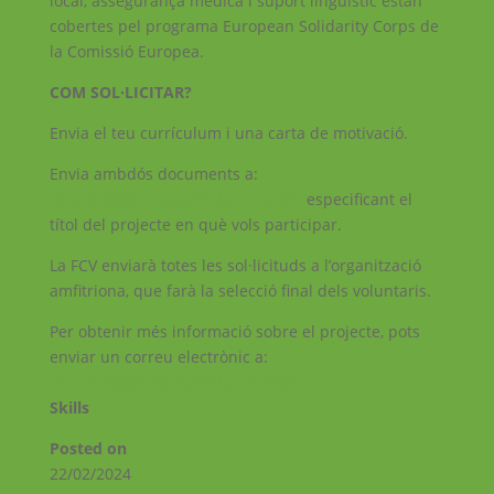
local, assegurança mèdica i suport lingüístic estan
cobertes pel programa European Solidarity Corps de
la Comissió Europea.
COM SOL·LICITAR?
Envia el teu currículum i una carta de motivació.
Envia ambdós documents a:
formacio@catalunyavoluntaria.cat
especificant el
títol del projecte en què vols participar.
La FCV enviarà totes les sol·licituds a l’organització
amfitriona, que farà la selecció final dels voluntaris.
Per obtenir més informació sobre el projecte, pots
enviar un correu electrònic a:
formacio@catalunyavoluntaria.cat
Skills
Posted on
22/02/2024