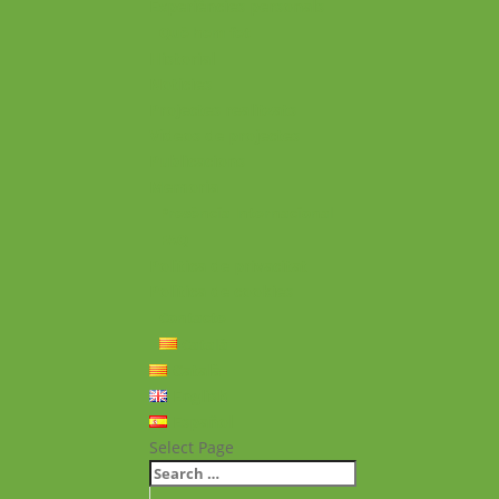
Experiències personals
Què hem fet
Historial
Notícies
Projectes realitzats
Vídeos de projectes
Publicacions
Memoria
Presència Internacional
FAQ
Política de privacitat
Política de cookies
Contacte
Català
Català
English
Español
Select Page