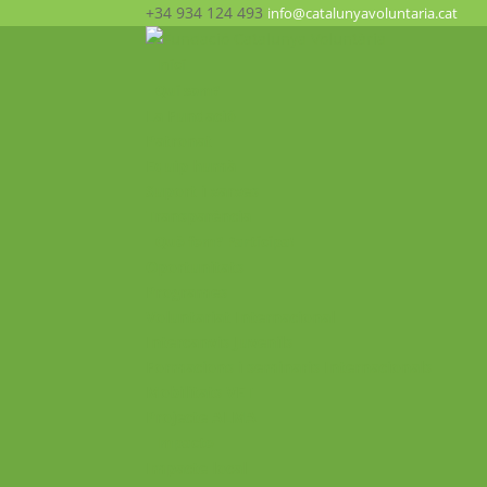
+34 934 124 493
info@catalunyavoluntaria.cat
Inici
Qui som?
La Fundació
Patronat
Equip humà
Suport i xarxes
Transparència
Què fem? Participa!
Oportunitats
Programes
Voluntariat Internacional
Intercanvis Juvenils
Formacions i seminaris Internacionals
Mobilitats VET
Projecte ALMA
Impacte
Impacte local