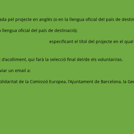
da pel projecte en anglès (o en la llengua oficial del país de destin
 llengua oficial del país de destinació);
catalunyavoluntaria.cat
especificant el títol del projecte en el qual
 d’acolliment, qui farà la selecció final del/de els voluntari/as.
viar un email a:
voluntariat@catalunyavoluntaria.cat
idaritat de la Comissió Europea, l’Ajuntament de Barcelona, la Gen
KINDERGARTEN
Cologne Internati