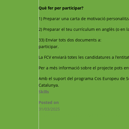
Què fer per participar?
1) Preparar una carta de motivació personalitza
2) Preparar el teu currículum en anglès (o en la
33) Enviar tots dos documents a:
voluntariat@
participar.
La FCV enviarà totes les candidatures a l’entitat
Per a més informació sobre el projecte pots en
Amb el suport del programa Cos Europeu de Sol
Catalunya.
Skills
Posted on
31/03/2025
←
MATERNITY CENTER, YOUTH CENTER AND 