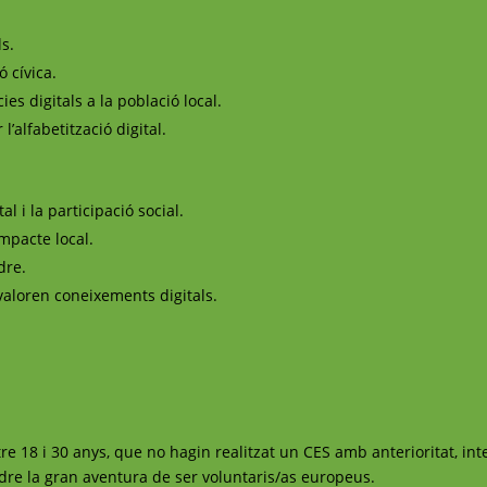
ls.
ó cívica.
s digitals a la població local.
’alfabetització digital.
al i la participació social.
mpacte local.
dre.
valoren coneixements digitals.
re 18 i 30 anys, que no hagin realitzat un CES amb anterioritat, in
dre la gran aventura de ser voluntaris/as europeus.