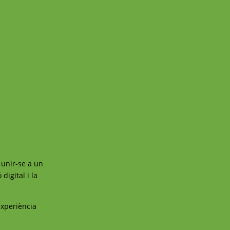
 unir-se a un
digital i la
experiència