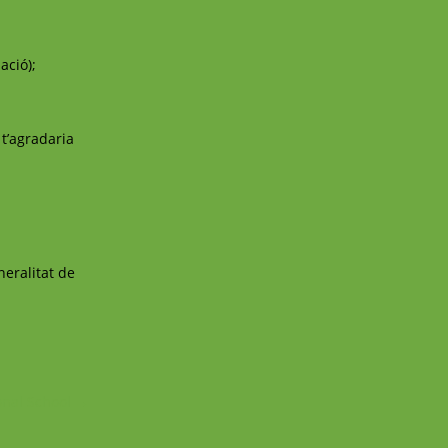
ació);
 t’agradaria
eralitat de
onal School
→