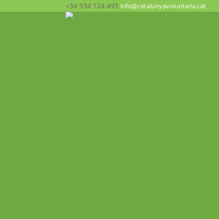
+34 934 124 493
info@catalunyavoluntaria.cat
Inici
Qui som?
La Fundació
Patronat
Equip humà
Suport i xarxes
Transparència
Què fem? Participa!
Oportunitats
Programes
Voluntariat Internacional
Intercanvis Juvenils
Formacions i seminaris Internacionals
Mobilitats VET
Projecte ALMA
Impacte
Impacte local