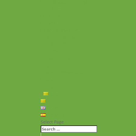
Experiències personals
Què hem fet
Historial
Notícies
Projectes realitzats
Vídeos de projectes
Publicacions
Memoria
Presència Internacional
FAQ
Política de privacitat
Política de cookies
Contacte
Català
Català
English
Español
Select Page