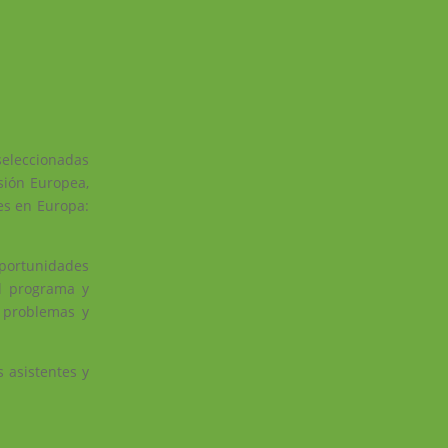
seleccionadas
sión Europea,
es en Europa:
 oportunidades
l programa y
e problemas y
 asistentes y