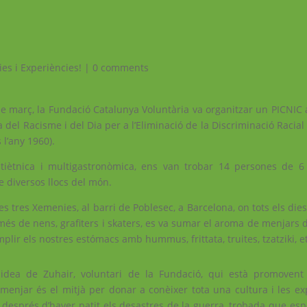
ies i Experiències!
|
0 comments
 de març, la Fundació Catalunya Voluntària va organitzar un PICNIC 
el Racisme i del Dia per a l’Eliminació de la Discriminació Racial 
l’any 1960).
ltiètnica i multigastronòmica, ens van trobar 14 persones de 6 
 diversos llocs del món.
les tres Xemenies, al barri de Poblesec, a Barcelona, ​​on tots els die
 més de nens, grafiters i skaters, es va sumar el aroma de menjars 
mplir els nostres estómacs amb hummus, frittata, truites, tzatziki, 
dea de Zuhair, voluntari de la Fundació, qui està promovent
l menjar és el mitjà per donar a conèixer tota una cultura i les e
 després d’haver patit els desastres de la guerra, trobada que esp