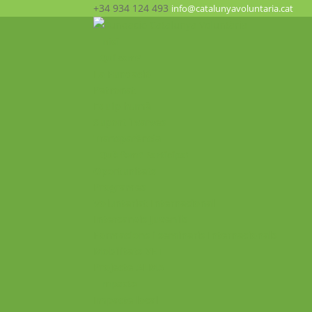
+34 934 124 493
info@catalunyavoluntaria.cat
Inici
Qui som?
La Fundació
Patronat
Equip humà
Suport i xarxes
Transparència
Què fem? Participa!
Oportunitats
Programes
Voluntariat Internacional
Intercanvis Juvenils
Formacions i seminaris Internacionals
Mobilitats VET
Projecte ALMA
Impacte
Impacte local