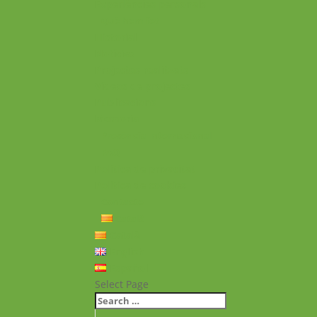
Experiències personals
Què hem fet
Historial
Notícies
Projectes realitzats
Vídeos de projectes
Publicacions
Memoria
Presència Internacional
FAQ
Política de privacitat
Política de cookies
Contacte
Català
Català
English
Español
Select Page