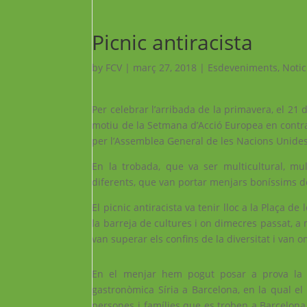
Picnic antiracista
by
FCV
|
març 27, 2018
|
Esdeveniments
,
Notic
Per celebrar l’arribada de la primavera, el 21
motiu de la Setmana d’Acció Europea en contra d
per l’Assemblea General de les Nacions Unides 
En la trobada, que va ser multicultural, mu
diferents, que van portar menjars boníssims de
El picnic antiracista va tenir lloc a la Plaça de 
la barreja de cultures i on dimecres passat, a
van superar els confins de la diversitat i van o
En el menjar hem pogut posar a prova la i
gastronòmica Síria a Barcelona, ​​en la qual e
persones i famílies que es troben a Barcelona