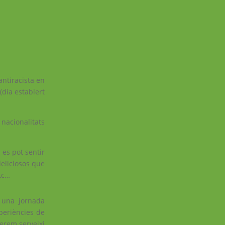
antiracista en
(dia establert
nacionalitats
s es pot sentir
deliciosos que
etc…
 una jornada
xperiències de
erem serveixi