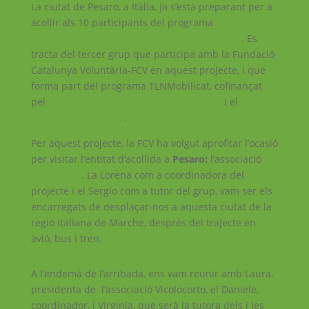
La ciutat de Pesaro, a Itàlia, ja s’està preparant per a
acollir als 10 participants del programa
“Ampliant
horitzons: Pràctiques professionals a Europa”
. Es
tracta del tercer grup que participa amb la Fundació
Catalunya Voluntària-FCV en aquest projecte, i que
forma part del programa TLNMobilicat, cofinançat
pel
Servei d’Ocupació de Catalunya (SOC)
i el
Fons
Social Europeu (FSE)
.
Per aquest projecte, la FCV ha volgut aprofitar l’ocasió
per visitar l’entitat d’acollida a
Pesaro:
l’associació
Vicolocorto
. La Lorena com a coordinadora del
projecte i el Sergio com a tutor del grup, vam ser els
encarregats de desplaçar-nos a aquesta ciutat de la
regió italiana de Marche, després del trajecte en
avió, bus i tren.
A l’endemà de l’arribada, ens vam reunir amb Laura,
presidenta de l’associació Vicolocorto, el Daniele,
coordinador, i Virginia, que serà la tutora dels i les