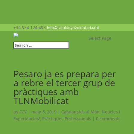
+34 934 124 493
info@catalunyavoluntaria.cat
Select Page
Pesaro ja es prepara per
a rebre el tercer grup de
pràctiques amb
TLNMobilicat
by
FCV
|
maig 8, 2019
|
Catalans/es al Món
,
Noticies i
Experiències!
,
Pràctiques Professionals
|
0 comments