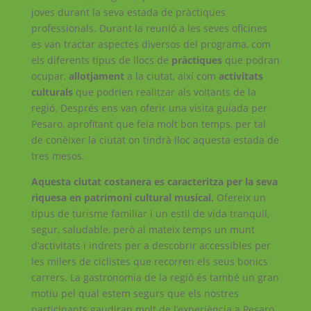
joves durant la seva estada de pràctiques
professionals. Durant la reunió a les seves oficines
es van tractar aspectes diversos del programa, com
els diferents tipus de llocs de
pràctiques
que podran
ocupar,
allotjament
a la ciutat, així com
activitats
culturals
que podrien realitzar als voltants de la
regió. Després ens van oferir una visita guiada per
Pesaro, aprofitant que feia molt bon temps, per tal
de conèixer la ciutat on tindrà lloc aquesta estada de
tres mesos.
Aquesta ciutat costanera es caracteritza per la seva
riquesa en patrimoni cultural musical.
Ofereix un
tipus de turisme familiar i un estil de vida tranquil,
segur, saludable, però al mateix temps un munt
d’activitats i indrets per a descobrir accessibles per
les milers de ciclistes que recorren els seus bonics
carrers. La gastronomia de la regió és també un gran
motiu pel qual estem segurs que els nostres
participants gaudiran molt de l’experiència a Pesaro.