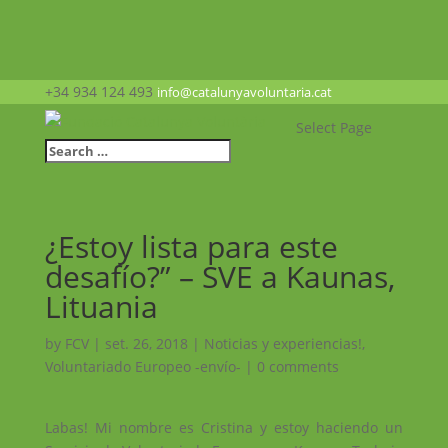
+34 934 124 493
info@catalunyavoluntaria.cat
Select Page
¿Estoy lista para este
desafío?” – SVE a Kaunas,
Lituania
by
FCV
|
set. 26, 2018
|
Noticias y experiencias!
,
Voluntariado Europeo -envío-
|
0 comments
Labas! Mi nombre es Cristina y estoy haciendo un