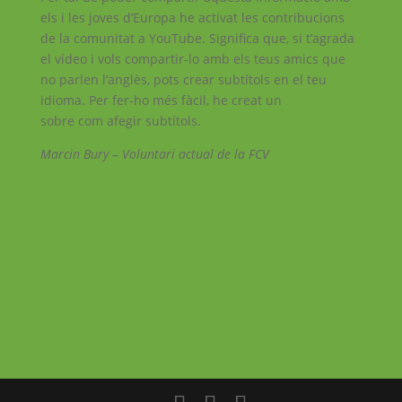
els i les joves d’Europa he activat les contribucions
de la comunitat a YouTube. Significa que, si t’agrada
el vídeo i vols compartir-lo amb els teus amics que
no parlen l’anglès, pots crear subtítols en el teu
idioma. Per fer-ho més fàcil, he creat un
tutorial
sobre com afegir subtítols.
Marcin Bury – Voluntari actual de la FCV