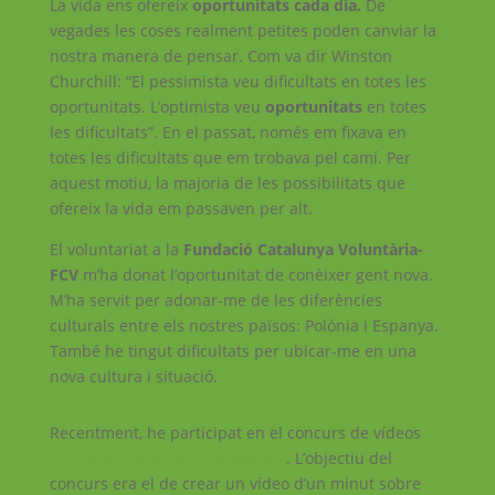
La vida ens ofereix
oportunitats cada dia.
De
vegades les coses realment petites poden canviar la
nostra manera de pensar. Com va dir Winston
Churchill: “El pessimista veu dificultats en totes les
oportunitats. L’optimista veu
oportunitats
en totes
les dificultats”. En el passat, només em fixava en
totes les dificultats que em trobava pel camí. Per
aquest motiu, la majoria de les possibilitats que
ofereix la vida em passaven per alt.
El voluntariat a la
Fundació Catalunya Voluntària-
FCV
m’ha donat l’oportunitat de conèixer gent nova.
M’ha servit per adonar-me de les diferències
culturals entre els nostres països: Polònia i Espanya.
També he tingut dificultats per ubicar-me en una
nova cultura i situació.
Recentment, he participat en el concurs de vídeos
Erasmus +
Volunteering Awards
. L’objectiu del
concurs era el de crear un vídeo d’un minut sobre