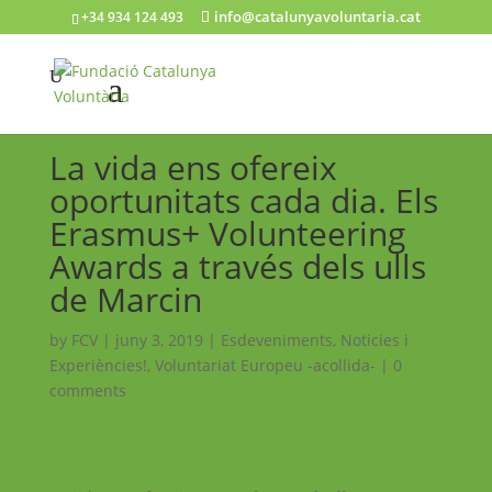
info@catalunyavoluntaria.cat
+34 934 124 493
La vida ens ofereix
oportunitats cada dia. Els
Erasmus+ Volunteering
Awards a través dels ulls
de Marcin
by
FCV
|
juny 3, 2019
|
Esdeveniments
,
Noticies i
Experiències!
,
Voluntariat Europeu -acollida-
|
0
comments