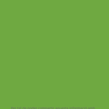
Per tal de poder compartir aquesta informació amb