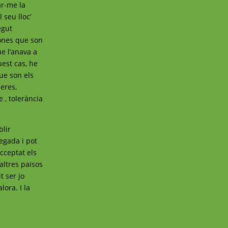
ar-me la
 seu lloc’
egut
ones que son
ue l’anava a
uest cas, he
ue son els
eres,
 , tolerància
blir
egada i pot
acceptat els
altres països
t ser jo
ora. I la