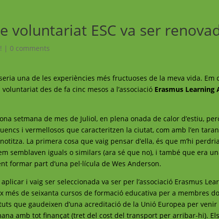
e voluntariat ESC va ser renova
!
|
0 comments
eria una de les experiències més fructuoses de la meva vida. Em d
n voluntariat des de fa cinc mesos a l’associació
Erasmus Learning
egona setmana de mes de Juliol, en plena onada de calor d’estiu, per
uencs i vermellosos que caracteritzen la ciutat, com amb l’en tara
hipnotitza. La primera cosa que vaig pensar d’ella, és que m’hi perdri
, em semblaven iguals o similars (ara sé que no), i també que era un
ent formar part d’una pel·lícula de Wes Anderson.
 aplicar i vaig ser seleccionada va ser per l’associació Erasmus Lea
x més de seixanta cursos de formació educativa per a membres do
tuts que gaudeixen d’una acreditació de la Unió Europea per venir
a amb tot finançat (tret del cost del transport per arribar-hi). El