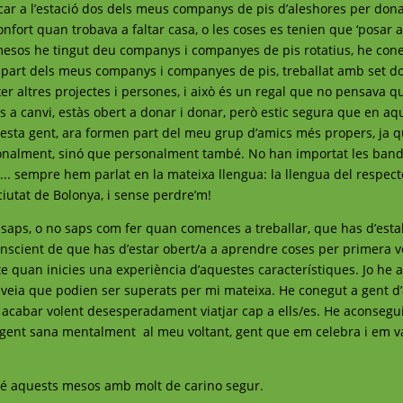
ar a l’estació dos dels meus companys de pis d’aleshores per don
ort quan trobava a faltar casa, o les coses es tenien que ‘posar al
mesos he tingut deu companys i companyes de pis rotatius, he con
apart dels meus companys i companyes de pis, treballat amb set d
xer altres projectes i persones, i això és un regal que no pensava q
es a canvi, estàs obert a donar i donar, però estic segura que en aq
sta gent, ara formen part del meu grup d’amics més propers, ja q
onalment, sinó que personalment també. No han importat les band
s... sempre hem parlat en la mateixa llengua: la llengua del respecte
ciutat de Bolonya, i sense perdre’m!
saps, o no saps com fer quan comences a treballar, que has d’esta
scient de que has d’estar obert/a a aprendre coses per primera v
mpte quan inicies una experiència d’aquestes característiques. Jo he 
 veia que podien ser superats per mi mateixa. He conegut a gent d’
r acabar volent desesperadament viatjar cap a ells/es. He aconsegui
 gent sana mentalment al meu voltant, gent que em celebra i em val
aré aquests mesos amb molt de carino segur.