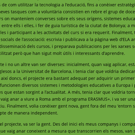
de com utilitzar la tecnologia a l’educació, fins a conèixer estratèg
ves tasques com a voluntària consistien en rebre el grup de docen
nars on manteníem converses sobre els seus orígens, sistemes educa
e entre ells i elles, i fer de guia turística de la ciutat de Bolonya; a
s i participant a les activitats del curs si era requerit. Finalment,
 socials de l’associació: escrivia i publicava a la pàgina web d’ELA a
disseminació dels cursos, i preparava publicacions per les xarxes so
litzat però que han sigut molt útils i interessants d’aprendre.
te i no un altre van ser diverses: inicialment, quan vaig aplicar, est
glesos a la Universitat de Barcelona, i tenia clar que voldria dedic
així doncs, el projecte era bastant adequat per adquirir un primer
m funcionen diversos sistemes i metodologies educatives a Europa i
 que estan sorgint a l’actualitat. A més, tenia clar que voldria torn
s vaig anar a viure a Roma amb el programa ERASMUS+, i va ser un
tiu. Finalment, volia conèixer gent nova, gent fora del meu ‘entorn s
ompte de manera independent.
el projecte, va ser la gent. Des del inici els meus companys i comp
 que vaig anar coneixent a mesura que transcorrien els mesos, van 