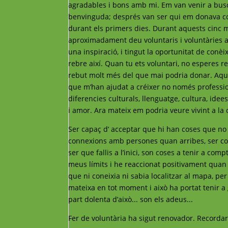
agradables i bons amb mi. Em van venir a busc
benvinguda; després van ser qui em donava conf
durant els primers dies. Durant aquests cinc 
aproximadament deu voluntaris i voluntàries 
una inspiració, i tingut la oportunitat de conèi
rebre així. Quan tu ets voluntari, no esperes r
rebut molt més del que mai podria donar. Aque
que m’han ajudat a créixer no només professi
diferencies culturals, llenguatge, cultura, idee
i amor. Ara mateix em podria veure vivint a la 
Ser capaç d’ acceptar que hi han coses que no 
connexions amb persones quan arribes, ser con
ser que fallis a l’inici, son coses a tenir a co
meus límits i he reaccionat positivament quan
que ni coneixia ni sabia localitzar al mapa, pe
mateixa en tot moment i això ha portat tenir a
part dolenta d’això... son els adeus...
Fer de voluntària ha sigut renovador. Record