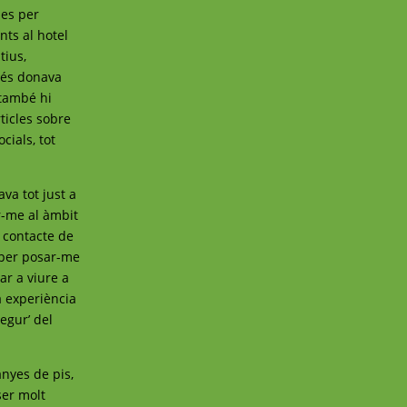
ies per
ts al hotel
tius,
 més donava
 també hi
rticles sobre
cials, tot
ava tot just a
ar-me al àmbit
 contacte de
 per posar-me
ar a viure a
a experiència
egur’ del
anyes de pis,
ser molt