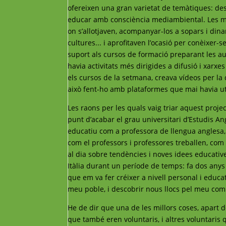
ofereixen una gran varietat de temàtiques: des 
educar amb consciència mediambiental. Les me
on s’allotjaven, acompanyar-los a sopars i di
cultures... i aprofitaven l’ocasió per conèixer-s
suport als cursos de formació preparant les aule
havia activitats més dirigides a difusió i xarxes
els cursos de la setmana, creava vídeos per la 
això fent-ho amb plataformes que mai havia uti
Les raons per les quals vaig triar aquest projec
punt d’acabar el grau universitari d’Estudis An
educatiu com a professora de llengua anglesa, 
com el professors i professores treballen, co
al dia sobre tendències i noves idees educatives
Itàlia durant un període de temps: fa dos any
que em va fer créixer a nivell personal i educa
meu poble, i descobrir nous llocs pel meu c
He de dir que una de les millors coses, apart d
que també eren voluntaris, i altres voluntaris