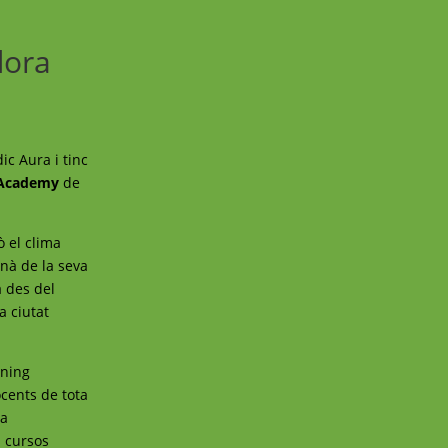
dora
ic Aura i tinc
 Academy
de
ò el clima
nnà de la seva
a des del
a ciutat
rning
cents de tota
 a
s cursos