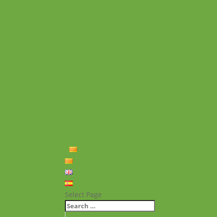
Experiències personals
Què hem fet
Historial
Notícies
Projectes realitzats
Vídeos de projectes
Publicacions
Memoria
Presència Internacional
FAQ
Política de privacitat
Política de cookies
Contacte
Català
Català
English
Español
Select Page