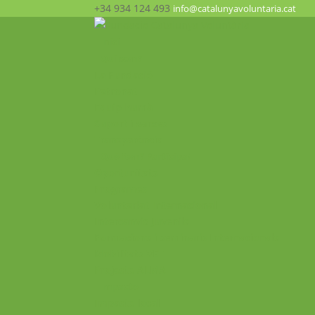
+34 934 124 493
info@catalunyavoluntaria.cat
Inici
Qui som?
La Fundació
Patronat
Equip humà
Suport i xarxes
Transparència
Què fem? Participa!
Oportunitats
Programes
Voluntariat Internacional
Intercanvis Juvenils
Formacions i seminaris Internacionals
Mobilitats VET
Projecte ALMA
Impacte
Impacte local