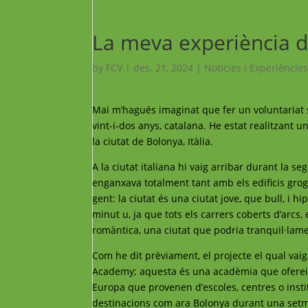
La meva experiència d
by
FCV
|
des. 21, 2024
|
Noticies i Experiències
Mai m’hagués imaginat que fer un voluntariat s
vint-i-dos anys, catalana. He estat realitzant u
la ciutat de Bolonya, Itàlia.
A la ciutat italiana hi vaig arribar durant la s
enganxava totalment tant amb els edificis grog
gent: la ciutat és una ciutat jove, que bull, i 
minut u, ja que tots els carrers coberts d’arcs
romàntica, una ciutat que podria tranquil·lam
Com he dit prèviament, el projecte el qual vaig
Academy; aquesta és una acadèmia que oferei
Europa que provenen d’escoles, centres o insti
destinacions com ara Bolonya durant una setman