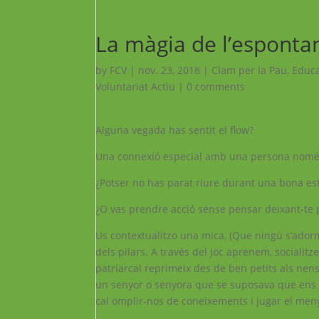
La màgia de l’esponta
by
FCV
|
nov. 23, 2018
|
Clam per la Pau
,
Educa
Voluntariat Actiu
|
0 comments
Alguna vegada has sentit el flow?
Una connexió especial amb una persona només
¿Potser no has parat riure durant una bona est
¿O vas prendre acció sense pensar deixant-te p
Us contextualitzo una mica, (Que ningú s’adormi
dels pilars. A través del joc aprenem, socialit
patriarcal reprimeix des de ben petits als nens 
un senyor o senyora que se suposava que ens 
cal omplir-nos de coneixements i jugar el men