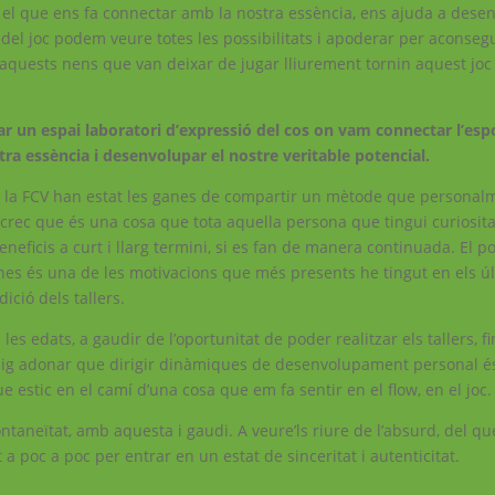
iure el que ens fa connectar amb la nostra essència, ens ajuda a dese
és del joc podem veure totes les possibilitats i apoderar per aconsegu
aquests nens que van deixar de jugar lliurement tornin aquest joc
ear un espai laboratori d’expressió del cos on vam connectar l’esp
a essència i desenvolupar el nostre veritable potencial.
 a la FCV han estat les ganes de compartir un mètode que persona
rec que és una cosa que tota aquella persona que tingui curiosita
eneficis a curt i llarg termini, si es fan de manera continuada. El p
es és una de les motivacions que més presents he tingut en els ú
ició dels tallers.
s edats, a gaudir de l’oportunitat de poder realitzar els tallers, fin
aig adonar que dirigir dinàmiques de desenvolupament personal é
ue estic en el camí d’una cosa que em fa sentir en el flow, en el joc.
aneïtat, amb aquesta i gaudi. A veure’ls riure de l’absurd, del qu
a poc a poc per entrar en un estat de sinceritat i autenticitat.