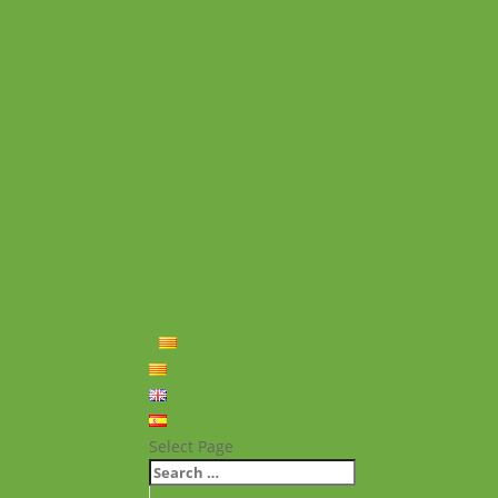
Experiències personals
Què hem fet
Historial
Notícies
Projectes realitzats
Vídeos de projectes
Publicacions
Memoria
Presència Internacional
FAQ
Política de privacitat
Política de cookies
Contacte
Català
Català
English
Español
Select Page