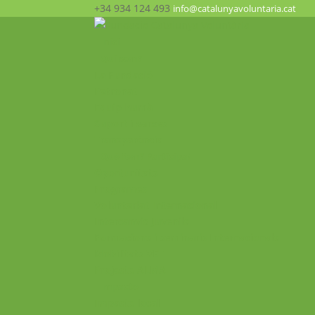
+34 934 124 493
info@catalunyavoluntaria.cat
Inici
Qui som?
La Fundació
Patronat
Equip humà
Suport i xarxes
Transparència
Què fem? Participa!
Oportunitats
Programes
Voluntariat Internacional
Intercanvis Juvenils
Formacions i seminaris Internacionals
Mobilitats VET
Projecte ALMA
Impacte
Impacte local