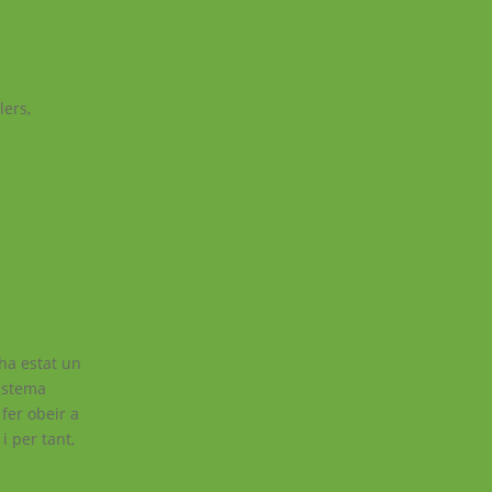
lers
,
 ha estat un
sistema
 fer obeir a
 per tant,