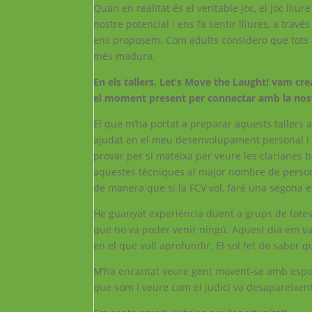
Quan en realitat és el veritable joc, el joc ll
nostre potencial i ens fa sentir lliures, a trav
ens proposem. Com adults considero que tots 
més madura.
En els tallers, Let’s Move the Laught! vam cr
el moment present per connectar amb la nostr
El que m’ha portat a preparar aquests tallers
ajudat en el meu desenvolupament personal i c
provar per si mateixa per veure les clarianes b
aquestes tècniques al major nombre de person
de manera que si la FCV vol, faré una segona ed
He guanyat experiència duent a grups de totes le
que no va poder venir ningú. Aquest dia em v
en el que vull aprofundir. El sol fet de saber q
M’ha encantat veure gent movent-se amb espont
que som i veure com el judici va desapareixent 