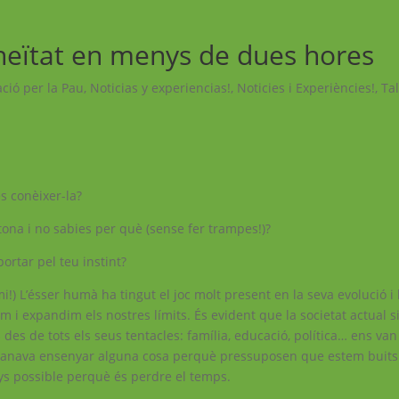
neïtat en menys de dues hores
ció per la Pau
,
Noticias y experiencias!
,
Noticies i Experiències!
,
Tal
 conèixer-la?
ona i no sabies per què (sense fer trampes!)?
ortar pel teu instint?
!) L’ésser humà ha tingut el joc molt present en la seva evolució i
zem i expandim els nostres límits. És evident que la societat actual 
des de tots els seus tentacles: família, educació, política… ens van
anava ensenyar alguna cosa perquè pressuposen que estem buits i
ys possible perquè és perdre el temps.