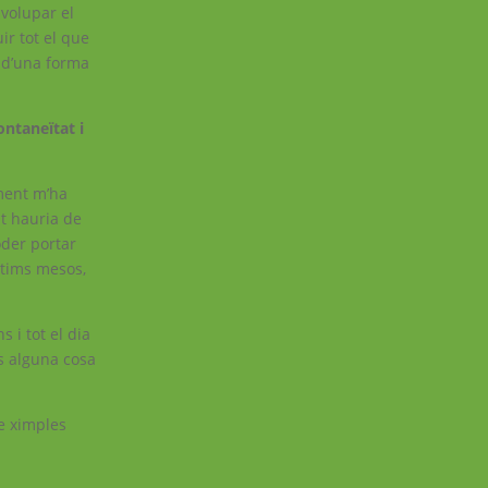
nvolupar el
ir tot el que
 d’una forma
ontaneïtat i
lment m’ha
t hauria de
oder portar
ltims mesos,
s i tot el dia
s alguna cosa
e ximples