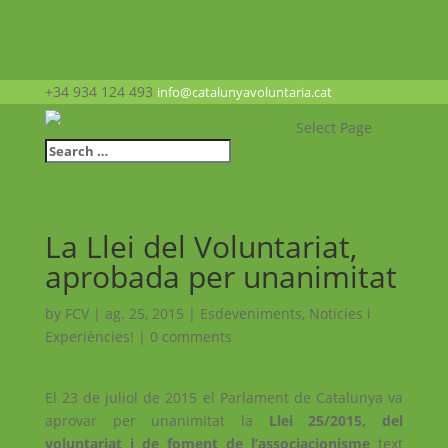
+34 934 124 493
info@catalunyavoluntaria.cat
Select Page
La Llei del Voluntariat,
aprobada per unanimitat
by
FCV
|
ag. 25, 2015
|
Esdeveniments
,
Noticies i
Experiències!
|
0 comments
El 23 de juliol de 2015 el Parlament de Catalunya va
aprovar per unanimitat la
Llei 25/2015, del
voluntariat i de foment de l’associacionisme
text