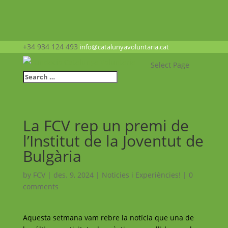
+34 934 124 493
info@catalunyavoluntaria.cat
Select Page
La FCV rep un premi de
l’Institut de la Joventut de
Bulgària
by
FCV
|
des. 9, 2024
|
Noticies i Experiències!
|
0
comments
Aquesta setmana vam rebre la notícia que una de