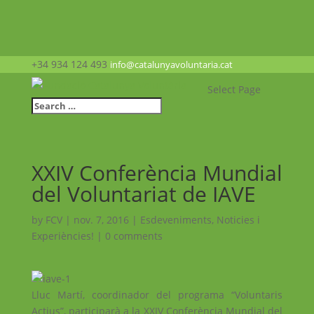
+34 934 124 493
info@catalunyavoluntaria.cat
Select Page
XXIV Conferència Mundial
del Voluntariat de IAVE
by
FCV
|
nov. 7, 2016
|
Esdeveniments
,
Noticies i
Experiències!
|
0 comments
Lluc Martí, coordinador del programa “Voluntaris
Actius”, participarà a la XXIV Conferència Mundial del