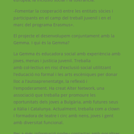
-Fomentar la cooperació entre les entitats sòcies i
participants en el camp del treball juvenil i en el
marc del programa Erasmus+.
El projecte el desenvolupem conjuntament amb la
Gemma. I qui és la Gemma?
La Gemma és educadora social amb experiència amb
joves, menas i justícia juvenil. Treballa
amb col·lectius en risc d'exclusió social utilitzant
l'educació no formal i les arts escèniques per donar
lloc a l'autoaprenentatge, la reflexió i
l'empoderament. Ha creat Alter Network, una
associació que treballa per promoure les
oportunitats dels joves a Bulgària, amb futures seus
a Itàlia i Catalunya. Actualment, treballa com a clown
i formadora de teatre i circ amb nens, joves i gent
amb diversitat funcional.
Per a més informació podeu contactar amb nosaltres