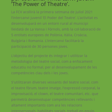
‘The Power of Theatre’.
La FCV acollirà la primera setmana de juliol 2021
l’intercanvi juvenil ‘El Poder del Teatre’. L’activitat es
desenvoluparà en un entorn rural al municipi
lleidatà de La Vansa i Fòrnols, amb la col·laboració de
5 entitats europees de Polònia, Itàlia, Croàcia,
Bulgària i Romania. L’intercanvi facilitarà la
participació de 30 persones joves.
L’objectiu del projecte és integrar i utilitzar la
metodologia del teatre social, com a enfocament
educatiu no formal, per al desenvolupament de les
competències clau dels i les joves.
S'utilitzaran diverses vessants del teatre social, com
el teatre fòrum, teatre imatge, l'expressió corporal, la
improvisació, el clown, el teatre comunitari, etc. que
permetrà desenvolupar competències rellevants i
altament importants com ara les relacions
interpersonals, habilitats socials, treball en equip,