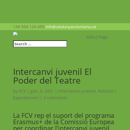
+34 934 124 493
info@catalunyavoluntaria.cat
Select Page
Intercanvi juvenil El
Poder del Teatre
by
FCV
|
gen. 6, 2021
|
Intercanvis Juvenils
,
Noticies i
Experiències!
|
0 comments
La FCV rep el suport del programa
Erasmus+ de la Comissió Europea
per coordinar l’intercanvi juvenil