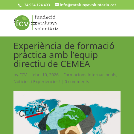
info@catalunyavoluntaria.cat
+34 934 124 493
Experiència de formació
pràctica amb l’equip
directiu de CEMEA
by
FCV
|
febr. 10, 2026
|
Formacions Internacionals
,
Noticies i Experiències!
|
0 comments