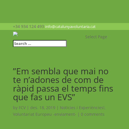
+34 934 124 493
info@catalunyavoluntaria.cat
Select Page
”Em sembla que mai no
te n’adones de com de
ràpid passa el temps fins
que fas un EVS”
by
FCV
|
des. 18, 2019
|
Noticies i Experiències!
,
Voluntariat Europeu -enviament-
|
0 comments