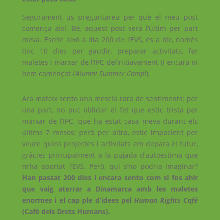
Segurament us preguntareu per què el meu post
comença així. Bé, aquest post serà l’últim per part
meva. Escric això a dia 200 de l’EVS, és a dir, només
tinc 10 dies per gaudir, preparar activitats, fer
maletes i marxar de l’IPC definitiavament (i encara ni
hem començat
l’Alumni Summer Camp!
).
Ara mateix sento una mescla rara de sentiments: per
una part, no puc oblidar el fet que estic trista per
marxar de l’IPC, que ha estat casa meva durant els
últims 7 mesos; però per altra, estic impacient per
veure quins projectes i activitats em depara el futur,
gràcies principalment a la pujada d’autoestima que
m’ha aportat l’EVS. Però, qui s’ho podria imaginar?
Han passat 200 dies i encara sento com si fos ahir
que vaig aterrar a Dinamarca amb les maletes
enormes i el cap ple d’idees pel
Human Rights Café
(Cafè dels Drets Humans).