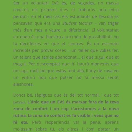
Ser un voluntari EVS és, de vegades, no massa
concret, els primers dies et trobaràs una mica
perdut i en el meu cas, els estudiants de l’escola es
pensaven que era una
Student teacher
– van trigar
més d’un mes a veure la diferència. El voluntariat
europeu és una finestra a un món de possibilitats on
tu decideixes en què et centres. És un escenari
increïble per provar coses – un taller que volies fer,
un talent que tenies abandonat… el que sigui que et
mogui. Per descomptat que hi haurà moments que
no saps molt bé que estàs fent allà, lluny de casa en
un entorn nou que potser no fa massa sentit
aleshores.
Doncs bé, sàpigues que és del tot normal, i que tot
passa.
L’únic que un EVS és marxar fora de la teva
zona de confort i un cop t’acostumes a la nova
rutina, la zona de confort es fa visible i veus que no
hi ets.
Però l’experiència val la pena, aprens
moltíssim sobre tu, els altres i com portar un