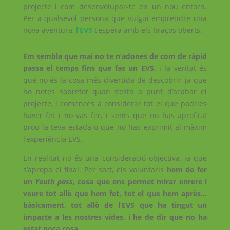
projecte i com desenvolupar-te en un nou entorn.
Per a qualsevol persona que vulgui emprendre una
nova aventura,
l’EVS
t’espera amb els braços oberts.
Em sembla que mai no te n’adones de com de ràpid
passa el temps fins que fas un EVS,
i la veritat és
que no és la cosa més divertida de descobrir, ja que
ho notes sobretot quan s’està a punt d’acabar el
projecte, i comences a considerar tot el que podries
haver fet i no vas fer, i sents que no has aprofitat
prou la teva estada o que no has exprimit al màxim
l’experiència EVS.
En realitat no és una consideració objectiva, ja que
s’apropa el final. Per sort, els voluntaris
hem de fer
un
Youth pass
, cosa que ens permet mirar enrere i
veure tot allò que hem fet, tot el que hem après…
bàsicament, tot allò de l’EVS que ha tingut un
impacte a les nostres vides, i he de dir que no ha
estat poca cosa.