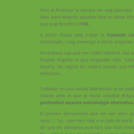
Però al finalitzar la carrera em vaig planteja
idea, però després aquesta idea va donar for
que vaig descobrir l
’EVS.
A partir d’aquí vaig trobar la
Fundació Ca
Catalunya!), i vaig començar a cercar projectes 
No trobava cap que em cridés l’atenció, així 
finalitat d’agafar el que m’agradés més. Total
Àustria. No seguia els criteris inicials que m
moltíssim.
Treballar en una escola Montessori (a un pobl
relació amb el que jo havia estudiat (Educa
profunditat aquesta metodologia alternativa
El primers pensaments que em van venir qua
serio…”, “ui… que me’n vaig a un país de parl
dit que els alemanys-austríacs són molt freds…