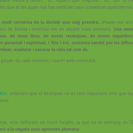
trobaré massa a faltar)”, “ui… espero que m’agradi”, “ui… són 10 m
ntes que et fas quan mai has sortit de casa i comences quelcom no
 molt contenta de la decisió que vaig prendre,
d’haver-me arri
 pors de banda i endinsar-me en aquest nova aventura.
Una aven
ves, de nous llocs, de noves recerques, de noves experiènci
 personal i espiritual. I fins i tot, contenta també per les dificu
éixer, madurar i encarar la vida tal com és.
gaudir de cada moment, i viure’l amb intensitat.
ESC
, entendre que el destí/país no és tant important, sinó que fac
x/a).
nya, estic millorant un munt l’anglès, ja que no sé alemany, és l’
rò a la vegada estic aprenent alemany.