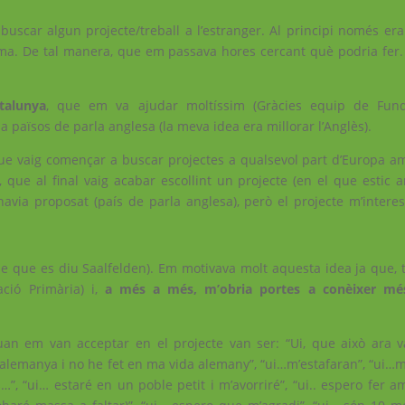
r buscar algun projecte/treball a l’estranger. Al principi només er
ma. De tal manera, que em passava hores cercant què podria fer.
talunya
, que em va ajudar moltíssim (Gràcies equip de Fund
a països de parla anglesa (la meva idea era millorar l’Anglès).
que vaig començar a buscar projectes a qualsevol part d’Europa a
, que al final vaig acabar escollint un projecte (en el que estic a
’havia proposat (país de parla anglesa), però el projecte m’intere
e que es diu Saalfelden). Em motivava molt aquesta idea ja que, 
ció Primària) i,
a més a més, m’obria portes a conèixer mé
.
n em van acceptar en el projecte van ser: “Ui, que això ara 
a alemanya i no he fet en ma vida alemany”, “ui…m’estafaran”, “ui…
”, “ui… estaré en un poble petit i m’avorriré”, “ui.. espero fer am