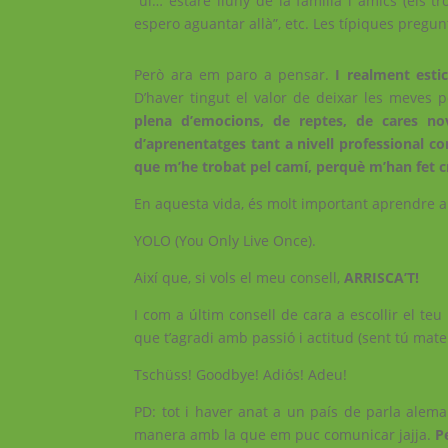
“ui… estaré lluny de la família i amics (els 
espero aguantar allà”, etc. Les típiques pregu
Però ara em paro a pensar.
I realment estic
D’haver tingut el valor de deixar les meves
plena d’emocions, de reptes, de cares no
d’aprenentatges tant a nivell professional com
que m’he trobat pel camí, perquè m’han fet cr
En aquesta vida, és molt important aprendre a 
YOLO (You Only Live Once).
Així que, si vols el meu consell,
ARRISCA’T!
I com a últim consell de cara a escollir el teu
que t’agradi amb passió i actitud (sent tú matei
Tschüss! Goodbye! Adiós! Adeu!
PD: tot i haver anat a un país de parla alema
manera amb la que em puc comunicar jajja.
Pe