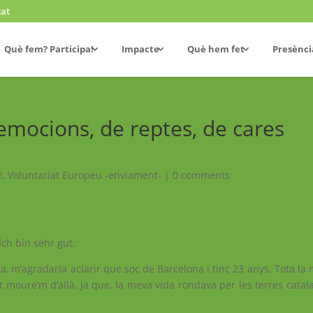
cat
Què fem? Participa!
Impacte
Què hem fet
Presènci
emocions, de reptes, de cares
!
,
Voluntariat Europeu -enviament-
|
0 comments
Ich bin sehr gut.
, m’agradaria aclarir que soc de Barcelona i tinc 23 anys. Tota la
t moure’m d’allà, ja que, la meva vida rondava per les terres catal