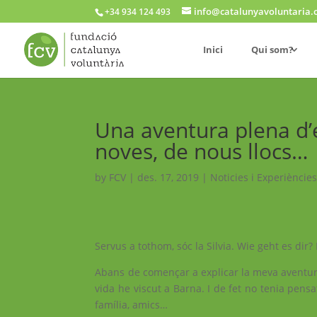
info@catalunyavoluntaria.
+34 934 124 493
Inici
Qui som?
Una aventura plena d’
noves, de nous llocs…
by
FCV
|
des. 17, 2019
|
Noticies i Experiències
Servus a tothom, sóc la Silvia. Wie geht es dir? 
Abans de començar a explicar la meva aventura
vida he viscut a Barna. I de fet no tenia pensa
família, amics…