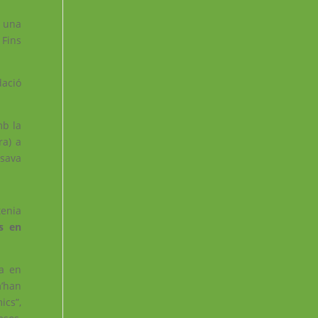
a una
 Fins
ació
mb la
ra) a
ssava
tenia
s en
va en
m’han
ics”,