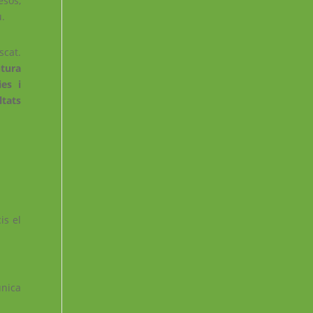
esos,
u.
scat.
tura
es i
ltats
is el
única