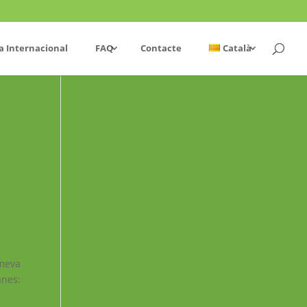
a Internacional
FAQ
Contacte
Català
 meva
anes: