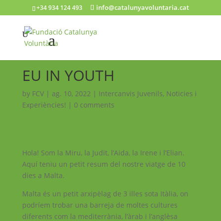
info@catalunyavoluntaria.cat
+34 934 124 493
EU IN YOUTH
by
FCV
|
ag. 10, 2022
|
Intercanvis Juvenils
,
Noticies i
Experiències!
|
0 comments
Hola! Som la Miru, la Judit, l’Aida, la Irene i l’Elian.
Aquí teniu un petit resum del nostre viatge de 10
dies a Malta.
Malta és un petit arxipèlag de 3 illes sota Itàlia, on
podríem trobar una barreja de moltes cultures
diferents com la mediterrània, l’àrab i l’anglèsa