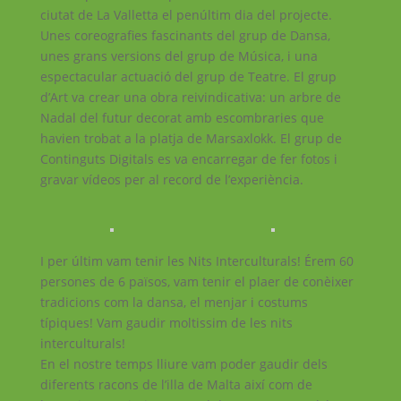
ciutat de La Valletta el penúltim dia del projecte.
Unes coreografies fascinants del grup de Dansa,
unes grans versions del grup de Música, i una
espectacular actuació del grup de Teatre. El grup
d’Art va crear una obra reivindicativa: un arbre de
Nadal del futur decorat amb escombraries que
havien trobat a la platja de Marsaxlokk. El grup de
Continguts Digitals es va encarregar de fer fotos i
gravar vídeos per al record de l’experiència.
I per últim vam tenir les Nits Interculturals! Érem 60
persones de 6 països, vam tenir el plaer de conèixer
tradicions com la dansa, el menjar i costums
típiques! Vam gaudir moltissim de les nits
interculturals!
En el nostre temps lliure vam poder gaudir dels
diferents racons de l’illa de Malta així com de