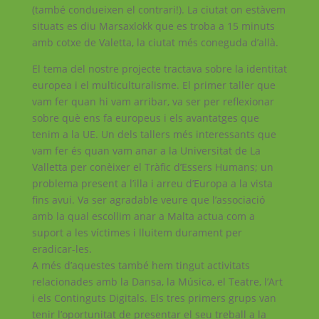
(també condueixen el contrari!). La ciutat on estàvem
situats es diu Marsaxlokk que es troba a 15 minuts
amb cotxe de Valetta, la ciutat més coneguda d’allà.
El tema del nostre projecte tractava sobre la identitat
europea i el multiculturalisme. El primer taller que
vam fer quan hi vam arribar, va ser per reflexionar
sobre què ens fa europeus i els avantatges que
tenim a la UE. Un dels tallers més interessants que
vam fer és quan vam anar a la Universitat de La
Valletta per conèixer el Tràfic d’Essers Humans; un
problema present a l’illa i arreu d’Europa a la vista
fins avui. Va ser agradable veure que l’associació
amb la qual escollim anar a Malta actua com a
suport a les víctimes i lluitem durament per
eradicar-les.
A més d’aquestes també hem tingut activitats
relacionades amb la Dansa, la Música, el Teatre, l’Art
i els Continguts Digitals. Els tres primers grups van
tenir l’oportunitat de presentar el seu treball a la