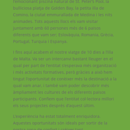
l’emocionant piscina natural de St. Peter’s Pool, la
bulliciosa platja de Golden Bay, la petita illa de
Comino, la ciutat emmurallada de Medina i les nits
animades. Tots aquests llocs els vam visitar
juntament amb 60 persones més de 6 països
diferents que vam ser; Eslovàquia, Romania, Grècia,
Portugal, Turquia i Espanya.
I fins aquí acabem el nostre viatge de 10 dies a l’illa
de Malta. Va ser un intercanvi bastant lleuger en el
qual per part de l’entitat s’esperava més organització
i més activitats formatives, però gràcies a això hem
tingut l’oportunitat de conèixer més la destinació a la
qual vam anar, i també vam poder descobrir més
àmpliament les cultures de els diferents països
participants. Confiem que l’entitat col·lectora millori
els seus projectes després d’aquest últim.
L’experiència ha estat totalment enriquidora.
Aquestes oportunitats són ideals per sortir de la
nostra zona de confort i créixer tant