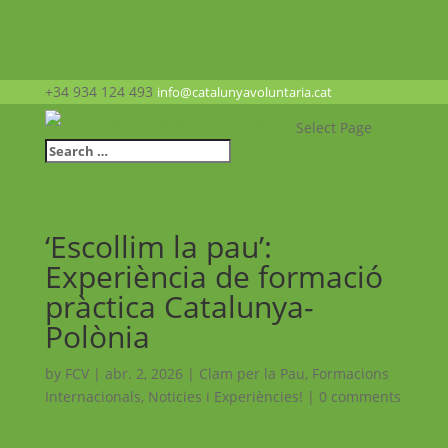
+34 934 124 493
info@catalunyavoluntaria.cat
Select Page
‘Escollim la pau’:
Experiència de formació
pràctica Catalunya-
Polònia
by
FCV
|
abr. 2, 2026
|
Clam per la Pau
,
Formacions
Internacionals
,
Noticies i Experiències!
|
0 comments