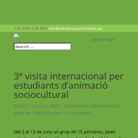
+34 934 124 493
info@catalunyavoluntaria.cat
Select Page
3ª visita internacional per
estudiants d’animació
sociocultural
by
FCV
|
juny 16, 2025
|
Formacions Internacionals
,
Noticies i Experiències!
|
0 comments
Del 2 al 13 de juny un grup de 15 persones, joves