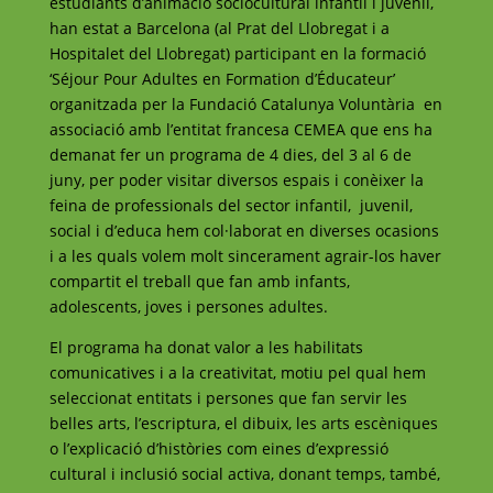
estudiants d’animació sociocultural infantil i juvenil,
han estat a Barcelona (al Prat del Llobregat i a
Hospitalet del Llobregat) participant en la formació
‘Séjour Pour Adultes en Formation d’Éducateur’
organitzada per la Fundació Catalunya Voluntària en
associació amb l’entitat francesa CEMEA que ens ha
demanat fer un programa de 4 dies, del 3 al 6 de
juny, per poder visitar diversos espais i conèixer la
feina de professionals del sector infantil, juvenil,
social i d’educa hem col·laborat en diverses ocasions
i a les quals volem molt sincerament agrair-los haver
compartit el treball que fan amb infants,
adolescents, joves i persones adultes.
El programa ha donat valor a les habilitats
comunicatives i a la creativitat, motiu pel qual hem
seleccionat entitats i persones que fan servir les
belles arts, l’escriptura, el dibuix, les arts escèniques
o l’explicació d’històries com eines d’expressió
cultural i inclusió social activa, donant temps, també,