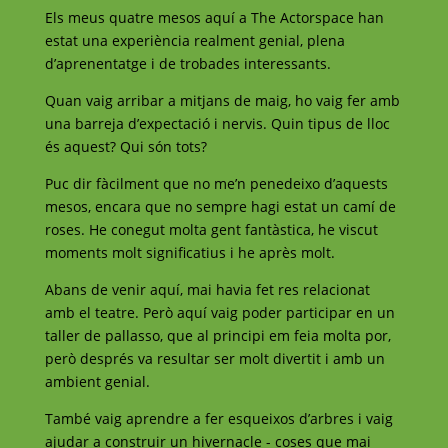
Els meus quatre mesos aquí a The Actorspace han
estat una experiència realment genial, plena
d’aprenentatge i de trobades interessants.
Quan vaig arribar a mitjans de maig, ho vaig fer amb
una barreja d’expectació i nervis. Quin tipus de lloc
és aquest? Qui són tots?
Puc dir fàcilment que no me’n penedeixo d’aquests
mesos, encara que no sempre hagi estat un camí de
roses. He conegut molta gent fantàstica, he viscut
moments molt significatius i he après molt.
Abans de venir aquí, mai havia fet res relacionat
amb el teatre. Però aquí vaig poder participar en un
taller de pallasso, que al principi em feia molta por,
però després va resultar ser molt divertit i amb un
ambient genial.
També vaig aprendre a fer esqueixos d’arbres i vaig
ajudar a construir un hivernacle - coses que mai