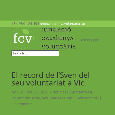
+34 934 124 493
info@catalunyavoluntaria.cat
Select Page
El record de l’Sven del
seu voluntariat a Vic
by
FCV
|
oct. 27, 2025
|
Noticies i Experiències!
,
Voluntariat Actiu
,
Voluntariat Europeu -enviament-
|
0 comments