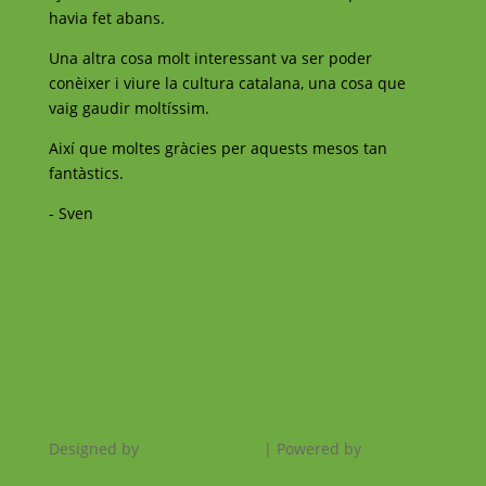
havia fet abans.
Una altra cosa molt interessant va ser poder
conèixer i viure la cultura catalana, una cosa que
vaig gaudir moltíssim.
Així que moltes gràcies per aquests mesos tan
fantàstics.
- Sven
Facebook
Instagram
RSS
Designed by
Elegant Themes
| Powered by
WordPress