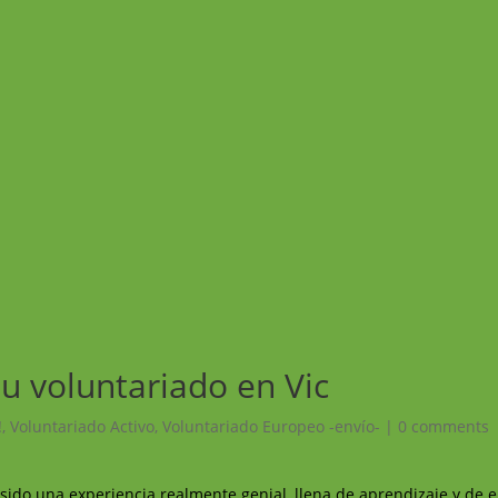
u voluntariado en Vic
!
,
Voluntariado Activo
,
Voluntariado Europeo -envío-
|
0 comments
ido una experiencia realmente genial, llena de aprendizaje y de 