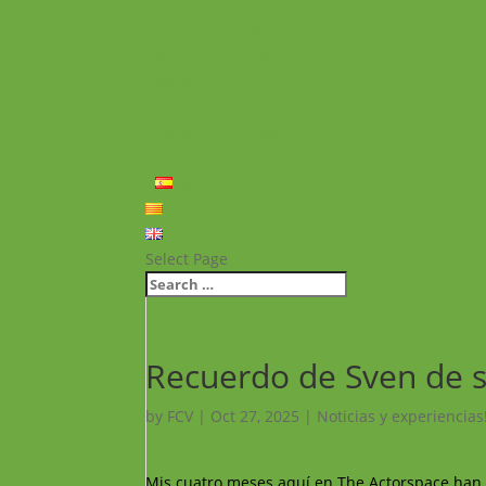
Noticias y Experiencias
Proyectos realizados
Vídeos de proyectos
Recursos
FAQ
Política de privacidad
Contacto
Español
Català
English
Select Page
Recuerdo de Sven de s
by
FCV
|
Oct 27, 2025
|
Noticias y experiencias
Mis cuatro meses aquí en The Actorspace han s