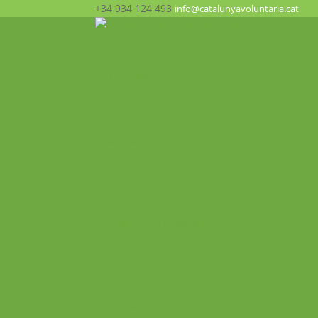
+34 934 124 493
info@catalunyavoluntaria.cat
Inicio
¿Quién somos?
La Fundación
Patronato
Equipo humano
Apoyo y redes
Transparencia
¿Qué hacemos? ¡Participa!
Oportunidades
Programas
Voluntariado Europeo – CES
Intercambios Juveniles
Formaciones y Seminarios Internacionales
Movilidades VET
Proyecto ALMA
Actualidad
Historial