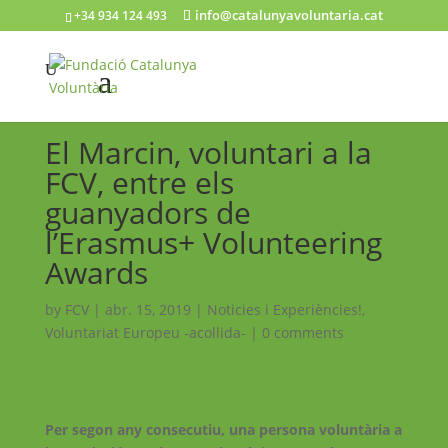
info@catalunyavoluntaria.cat
+34 934 124 493
El Marcin, voluntari a la
FCV, entre els
guanyadors de
l’Erasmus+ Volunteering
Awards
by
FCV
|
abr. 15, 2019
|
Noticies i Experiències!
,
Voluntariat Europeu -acollida-
|
0 comments
Per segon any consecutiu, una persona voluntària a