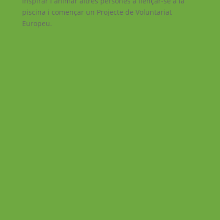
inspirar i animar altres persones a llençar-se a la
piscina i començar un Projecte de Voluntariat
Europeu.