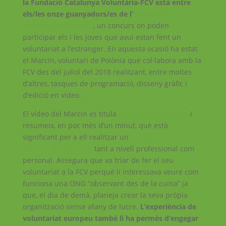
la Fundació Catalunya Voluntària-FCV està entre
els/les onze guanyadors/es de l’
Erasmus+
Volunteering Awards
, un concurs on poden
participar els i les joves que avui estan fent un
voluntariat a l’estranger. En aquesta ocasió ha estat
el Marcin, voluntari de Polònia que col·labora amb la
FCV des del juliol del 2018 realitzant, entre moltes
d’altres, tasques de programació, disseny gràfic i
d’edició en vídeo.
El vídeo del Marcin es titula
My EVS story. Join us
i
resumeix, en poc més d’un minut, què està
significant per a ell realitzar un
Projecte de
Voluntariat Europeu,
tant a nivell professional com
personal. Assegura que va triar de fer el seu
voluntariat a la FCV perquè li interessava veure com
funciona una ONG “observant des de la cuina” ja
que, el dia de demà, planeja crear la seva pròpia
organització sense afany de lucre.
L’experiència de
voluntariat europeu també li ha permès d’engegar