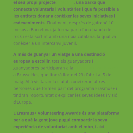
el seu propi projecte
:
VolZone
, una xarxa que
connecta voluntaris i voluntàries i que fa possible a
les entitats donar a conèixer les seves iniciatives i
esdeveniments.
Finalment, després de gairebé 10
mesos a Barcelona, ja forma part d’una banda de
rock i està sortint amb una noia catalana, la qual va
conèixer a un intercanvi juvenil.
A més de guanyar un viatge a una destinació
europea a escollir,
tots els guanyadors i
guanyadores participaran a la
European Youth Week
a Brussel·les, que tindrà lloc del 29 d’abril al 5 de
maig. Allà visitaran la ciutat, coneixeran altres
persones que formen part del programa Erasmus+ i
tindran l’oportunitat d’explicar les seves idees i visió
d’Europa.
L’Erasmus+ Volunteering Awards és una plataforma
per a què la gent jove pugui compartir la seva
experiència de voluntariat amb el món
, i així