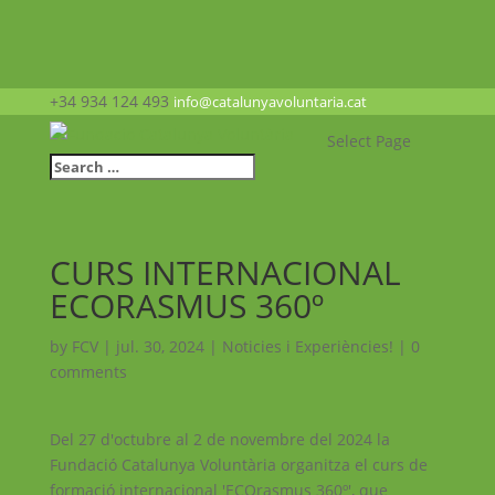
+34 934 124 493
info@catalunyavoluntaria.cat
Select Page
CURS INTERNACIONAL
ECORASMUS 360º
by
FCV
|
jul. 30, 2024
|
Noticies i Experiències!
|
0
comments
Del 27 d'octubre al 2 de novembre del 2024 la
Fundació Catalunya Voluntària organitza el curs de
formació internacional 'ECOrasmus 360º', que