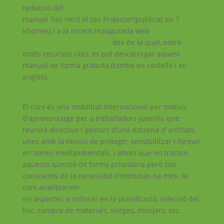
redacció del
manual 'Fes Verd el teu Projecte!'(publicat en 7
idiomes) i a la recent inaugurada web
http://www.ecorasmus.eu
, des de la qual, entre
molts recursos útils, es pot descarregar aquest
manual de forma gratuïta (també en castellà i en
anglès).
El curs és una mobilitat internacional per motius
d'aprenentatge per a treballadors juvenils que
reunirà directius i gestors d’una dotzena d’ entitats,
unes amb la missió de protegir, sensibilitzar i formar
en temes mediambientals, i altres que no tracten
aquesta qüestió de forma prioritària però són
conscients de la necessitat d'introduir-ne més. Al
curs analitzarem
els aspectes a millorar en la planificació, selecció del
lloc, compra de materials, viatges, menjars, etc.