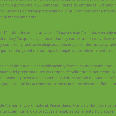
 Geltrúb (Barcelona) a 23 personas, líderes de entidades juveniles, 
s juveniles de forma presencial y que quieren aprender a realiza
le al medio ambiente.
re 12 entidades no lucrativas de 10 países (con Armenia, Azerbaiyán
l, Ucrania y Turquía) cuyas necesidades y contextos son muy diverso
 compartir prácticas ecológicas, conocer y aprender nuevas práct
rganizan tengan el menor impacto negativo posible en el entorno.
nes en el ámbito de la sensibilización y formación medioambiental
 el marco del programa Cuerpo Europeo de Solidaridad, por ejemplo
 ECOrasmus, proyecto de cooperación e intercambio de buenas prác
a guía para que las acciones educativas presenciales no dañen el 
 de Alemania (coordinadora), Países Bajos, Francia y Hungría, nos p
cer un buen número de prácticas amigables con el entorno y acoger