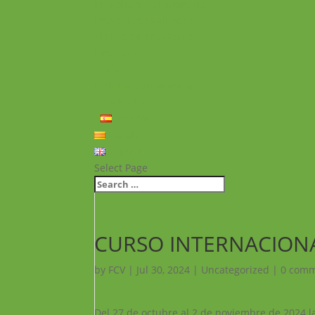
Noticias y Experiencias
Proyectos realizados
Vídeos de proyectos
Recursos
FAQ
Política de privacidad
Contacto
Español
Català
English
Select Page
CURSO INTERNACION
by
FCV
|
Jul 30, 2024
|
Uncategorized
|
0 com
Del 27 de octubre al 2 de noviembre de 2024 l