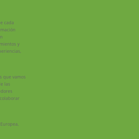
de cada
ormación
ón
imientos y
eriencias,
res que vamos
de las
eedores
colaborar
 Europea,