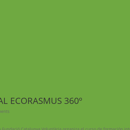
AL ECORASMUS 360º
ments
a Fundació Catalunya Voluntària organiza el curso de formación in