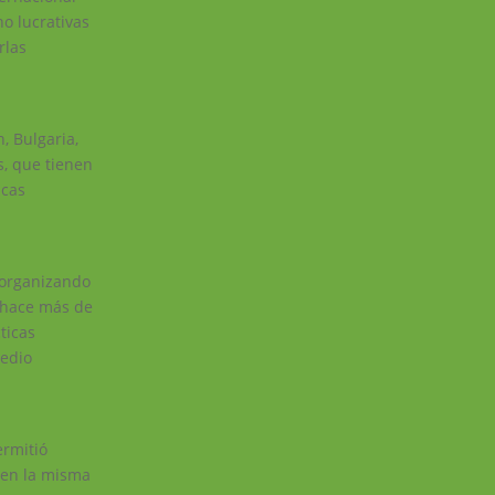
no lucrativas
rlas
, Bulgaria,
s, que tienen
icas
 (organizando
) hace más de
ticas
medio
ermitió
 en la misma