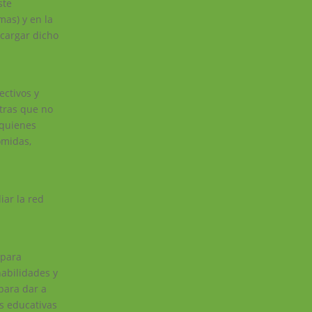
ste
mas) y en la
scargar dicho
ectivos y
otras que no
 quienes
omidas,
iar la red
 para
habilidades y
 para dar a
es educativas