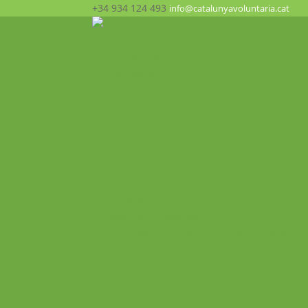
+34 934 124 493
info@catalunyavoluntaria.cat
Inicio
¿Quién somos?
La Fundación
Patronato
Equipo humano
Apoyo y redes
Transparencia
¿Qué hacemos? ¡Participa!
Oportunidades
Programas
Voluntariado Europeo – CES
Intercambios Juveniles
Formaciones y Seminarios Internacionales
Movilidades VET
Proyecto ALMA
Actualidad
Historial