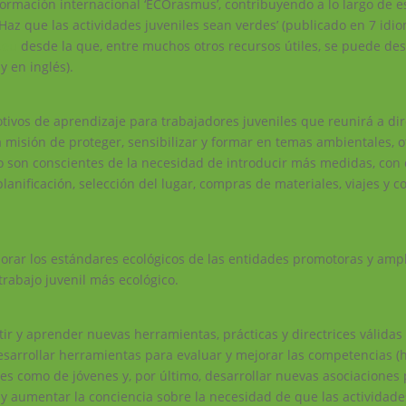
formación internacional ‘ECOrasmus’, contribuyendo a lo largo de e
Haz que las actividades juveniles sean verdes’ (publicado en 7 idio
.eu
desde la que, entre muchos otros recursos útiles, se puede de
 en inglés).
tivos de aprendizaje para trabajadores juveniles que reunirá a dir
 misión de proteger, sensibilizar y formar en temas ambientales, 
ero son conscientes de la necesidad de introducir más medidas, con
lanificación, selección del lugar, compras de materiales, viajes y c
jorar los estándares ecológicos de las entidades promotoras y ampl
rabajo juvenil más ecológico.
tir y aprender nuevas herramientas, prácticas y directrices válidas
esarrollar herramientas para evaluar y mejorar las competencias (
les como de jóvenes y, por último, desarrollar nuevas asociaciones
 y aumentar la conciencia sobre la necesidad de que las actividad