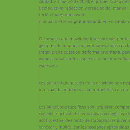
ciudad, en marzo de 2023, el primer curso de 
tiempo en la redacción y creación del manual ‘
recién inaugurada web
http://www.ecorasmus
manual de forma gratuita (también en catalán y
El curso es una movilidad internacional por mo
gestores de una docena entidades, unas con la
tratan dicha cuestión de forma prioritaria, p
vamos a analizar los aspectos a mejorar en la p
viajes, etc.
Los objetivos generales de la actividad son me
informal de entidades comprometidas con un t
Los objetivos específicos son: explorar, compar
organizar actividades educativas ecológicas; d
actitudes) verdes tanto de trabajadores juveni
conocer y multiplicar las lecciones aprendidas