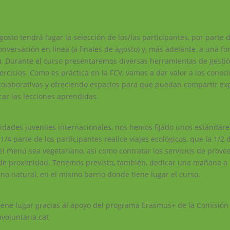
osto tendrá lugar la selección de los/las participantes, por parte 
nversación en línea (a finales de agosto) y, más adelante, a una f
). Durante el curso presentaremos diversas herramientas de gesti
ercicios. Como es práctica en la FCV, vamos a dar valor a los conoc
colaborativas y ofreciendo espacios para que puedan compartir exp
car las lecciones aprendidas.
ilidades juveniles internacionales, nos hemos fijado unos estánda
/4 parte de los participantes realice viajes ecológicos, que la 1/2 
 del menú sea vegetariano, así como contratar los servicios de prov
de proximidad. Tenemos previsto, también, dedicar una mañana a 
rno natural, en el mismo barrio donde tiene lugar el curso.
 tiene lugar gracias al apoyo del programa Erasmus+ de la Comisión
voluntaria.cat