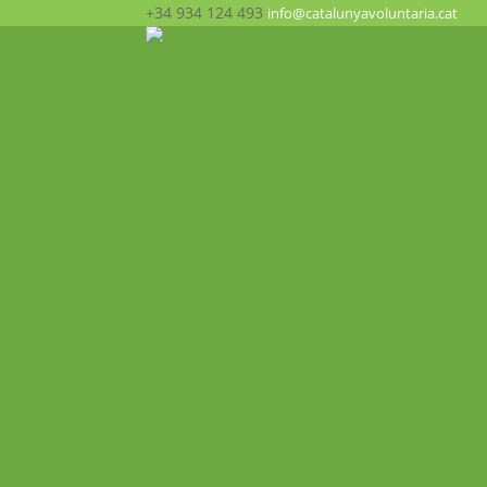
+34 934 124 493
info@catalunyavoluntaria.cat
Inici
Qui som?
La Fundació
Patronat
Equip humà
Suport i xarxes
Transparència
Què fem? Participa!
Oportunitats
Programes
Voluntariat Internacional
Intercanvis Juvenils
Formacions i seminaris Internacionals
Mobilitats VET
Projecte ALMA
Impacte
Impacte local