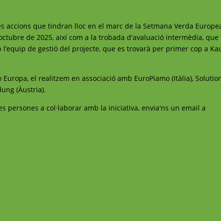
es accions que tindran lloc en el marc de la Setmana Verda Europe
 l'octubre de 2025, així com a la trobada d'avaluació intermèdia, que 
 l’equip de gestió del projecte, que es trovarà per primer cop a Ka
o Europa, el realitzem en associació amb EuroPiamo (Itàlia), Solutio
dung (Àustria).
s persones a col·laborar amb la iniciativa, envia'ns un email a