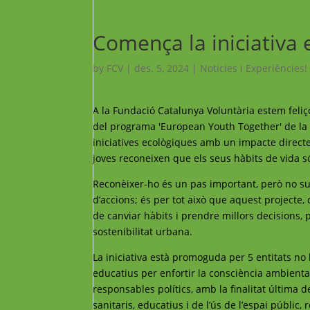
Comença la iniciati
by
FCV
|
des. 5, 2024
|
Noticies i Experiències!
A la Fundació Catalunya Voluntària estem feliç
del programa 'European Youth Together' de la 
iniciatives ecològiques amb un impacte direct
joves reconeixen que els seus hàbits de vida s
Reconèixer-ho és un pas important, però no su
d’accions; és per tot això que aquest projecte
de canviar hàbits i prendre millors decisions, 
sostenibilitat urbana.
La iniciativa està promoguda per 5 entitats no
educatius per enfortir la consciència ambiental,
responsables polítics, amb la finalitat última
sanitaris, educatius i de l’ús de l’espai públic,