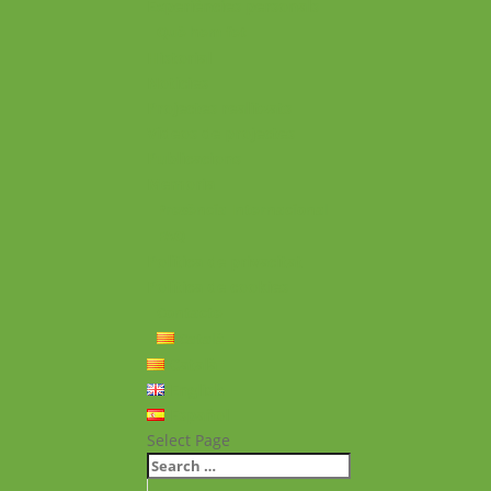
Experiències personals
Què hem fet
Historial
Notícies
Projectes realitzats
Vídeos de projectes
Publicacions
Memoria
Presència Internacional
FAQ
Política de privacitat
Política de cookies
Contacte
Català
Català
English
Español
Select Page