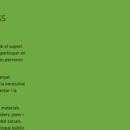
SS
mb el suport
participar en
les persones
anyat
la necessitat
star i la
s materials
ders, joves i
bé socials,
l'espai públic