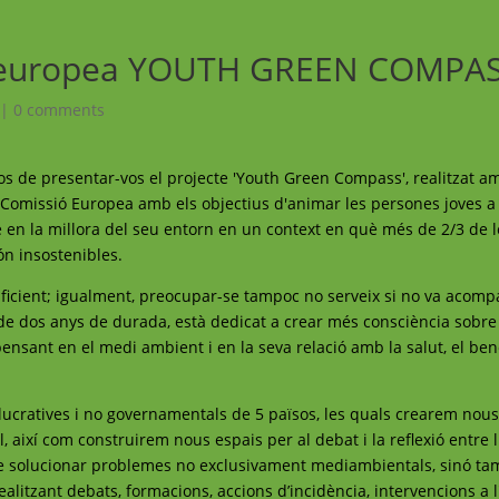
va europea YOUTH GREEN COMPA
|
0 comments
os de presentar-vos el projecte 'Youth Green Compass', realitzat a
Comissió Europea amb els objectius d'animar les persones joves a 
e en la millora del seu entorn en un context en què més de 2/3 de 
ón insostenibles.
ficient; igualment, preocupar-se tampoc no serveix si no va acomp
, de dos anys de durada, està dedicat a crear més consciència sobre 
pensant en el medi ambient i en la seva relació amb la salut, el bene
 lucratives i no governamentals de 5 països, les quals crearem nou
 així com construirem nous espais per al debat i la reflexió entre lí
 de solucionar problemes no exclusivament mediambientals, sinó tam
 realitzant debats, formacions, accions d’incidència, intervencions a 