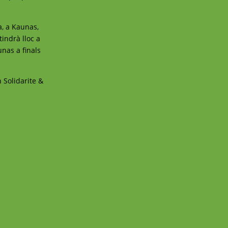
a, a Kaunas,
tindrà lloc a
unas a finals
n Solidarite &