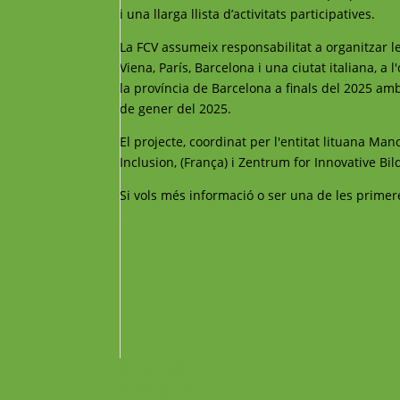
i una llarga llista d’activitats participatives.
La FCV assumeix responsabilitat a organitzar l
Viena, París, Barcelona i una ciutat italiana, a
la província de Barcelona a finals del 2025 amb
de gener del 2025.
El projecte, coordinat per l'entitat lituana Man
Inclusion, (França) i Zentrum for Innovative Bil
Si vols més informació o ser una de les primere
projectes@catalunyavoluntaria.cat
Facebook
Instagram