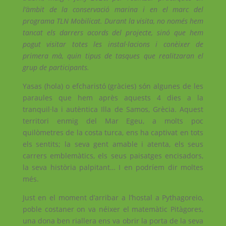
l’àmbit de la conservació marina i en el marc del
programa TLN Mobilicat. Durant la visita, no només hem
tancat els darrers acords del projecte, sinó que hem
pogut visitar totes les instal·lacions i conèixer de
primera mà, quin tipus de tasques que realitzaran el
grup de participants.
Yasas (hola) o efcharistó (gràcies) són algunes de les
paraules que hem après aquests 4 dies a la
tranquil·la i autèntica Illa de Samos, Grècia. Aquest
territori enmig del Mar Egeu, a molts poc
quilòmetres de la costa turca, ens ha captivat en tots
els sentits; la seva gent amable i atenta, els seus
carrers emblemàtics, els seus paisatges encisadors,
la seva història palpitant… I en podríem dir moltes
més.
Just en el moment d’arribar a l’hostal a Pythagoreio,
poble costaner on va néixer el matemàtic Pitàgores,
una dona ben riallera ens va obrir la porta de la seva