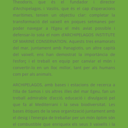
Theodoris, que és el fundador i director
d’Archipelagos, i Vasilis, que és el cap d’operacions
marítimes, tenien un objectiu clar: completar la
transformació del vaixell en poques setmanes per
poder navegar a l’Egeu el més aviat possible i
defensar-lo sota el nom d’ARCHIPELAGOS INSTITUTE
OF MARINE CONSERVATION. Aquests tres enamorats
del mar, juntament amb Panagiotis, un altre capità
del vaixell, ens han demostrat la importància de
l’esforç i el treball en equip per canviar el món i
convertir-lo en un lloc millor, tant per als humans
com per als animals.
ARCHIPELAGOS, amb bases i estacions de recerca a
l’illa de Samos i sis altres illes del mar Egeu, fan un
treball admirable d’acció, educació i divulgació pel
que fa al Mediterrani i la seva biodiversitat. Les
bases ètiques de la seva organització juntament amb
el desig i l’energia de treballar per un món òptim són
el combustible que enriqueix els seus 3 vaixells i la