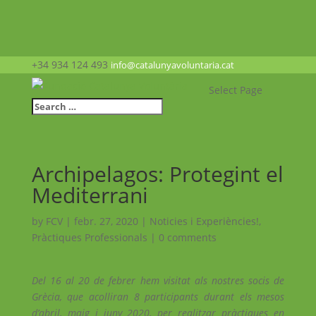
+34 934 124 493
info@catalunyavoluntaria.cat
Select Page
Archipelagos: Protegint el
Mediterrani
by
FCV
|
febr. 27, 2020
|
Noticies i Experiències!
,
Pràctiques Professionals
|
0 comments
Del 16 al 20 de febrer hem visitat als nostres socis de
Grècia, que acolliran 8 participants durant els mesos
d’abril, maig i juny 2020, per realitzar pràctiques en