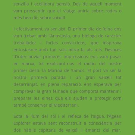
senzilla i acollidora pensió. Des de aquell moment
vam pressentir que el viatge aniria sobre rodes o
més ben dit, sobre vaixell.
I efectivament, va ser així. El primer dia de feina ens
vam trobar amb l’Anastasia, una biòloga de caràcter
treballador i fortes conviccions, que inspirava
entusiasme amb tan sols mirar-la als ulls. Després
d’intercanviar primeres impressions ens vam posar
en marxa, tot explicant-nos el motiu del nostre
primer destí: la Marina de Samos. El port va ser la
nostra primera parada i un gran vaixell tot
desarranjat, en plena reparació, ens esperava per
comprovar la gran feinada que comporta mantenir i
preparar les eines que els ajuden a protegir com
també conservar el Mediterrani.
Sota la llum del sol i el reflexa de l’aigua, l’Agean
Explorer estava sent reconstruït a consciència per
dos hàbils capitans de vaixell i amants del mar.