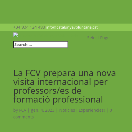
+34 934 124 493
info@catalunyavoluntaria.cat
Select Page
La FCV prepara una nova
visita internacional per
professors/es de
formació professional
by
FCV
|
gen. 4, 2023
|
Noticies i Experiències!
|
0
comments