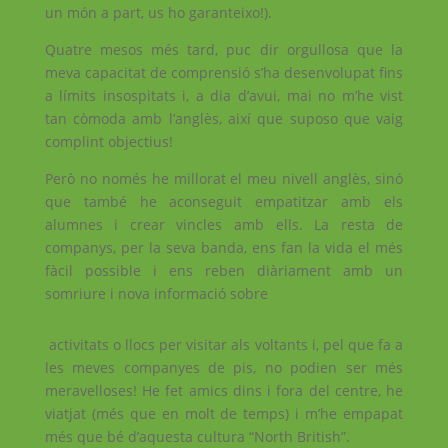
un món a part, us ho garanteixo!).
Quatre mesos més tard, puc dir orgullosa que la
meva capacitat de comprensió s’ha desenvolupat fins
a límits insospitats i, a dia d’avui, mai no m’he vist
tan còmoda amb l’anglès, així que suposo que vaig
complint objectius!
Però no només he millorat el meu nivell anglès, sinó
que també he aconseguit empatitzar amb els
alumnes i crear vincles amb ells. La resta de
companys, per la seva banda, ens fan la vida el més
fàcil possible i ens reben diàriament amb un
somriure i nova informació sobre
activitats o llocs per visitar als voltants i, pel que fa a
les meves companyes de pis, no podien ser més
meravelloses! He fet amics dins i fora del centre, he
viatjat (més que en molt de temps) i m’he empapat
més que bé d’aquesta cultura “North British”.