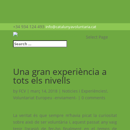
+34 934 124 493
info@catalunyavoluntaria.cat
Select Page
Una gran experiència a
tots els nivells
by
FCV
|
març 14, 2018
|
Noticies i Experiències!
,
Voluntariat Europeu -enviament-
|
0 comments
La veritat és que sempre m’havia picat la curiositat
sobre això de ser voluntària i, aquest passat any vaig
tenir l’ocasió de fer-ho finalment en el temps de