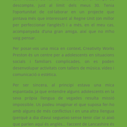
descompte, just al límit dels meus 30. Tenia
l’oportunitat de col·laborar en un projecte que
pintava més que interessant al Regne Unit (on millor
per perfeccionar l’anglès?) i a més, en el meu cas,
acompanyada d’una gran amiga, així que no m’ho
vaig pensar.
Per posar-vos una mica en context, Creativity Works
Preston és un centre per a adolescents en situacions
socials i familiars complicades, on es poden
desenvolupar activitats com tallers de música, vídeo i
comunicació o estètica.
Per ser sincera, al principi estava una mica
espantada, ja que entendre alguns adolescents en la
seva pròpia llengua de vegades resulta missió
impossible. Us podeu imaginar el que suposa fer-ho
amb alguns de més conflictius i en una altra llengua
(perquè a dia d’avui segueixo sense tenir clar si això
que parlen aquí és anglès… l’accent de Lancashire és