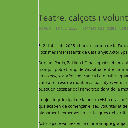
Teatre, calçots i volu
by
FCV
|
abr. 8, 2025
|
Formacions locals
,
Notic
El 2 d'abril de 2025, el nostre equip de la F
llocs més interessants de Catalunya: Actor Spa
Dursun, Paula, Zaklina i Olha – quatre de nosal
tranquil poblet prop de Vic, situat entre munt
en cotxe–, sorprèn com canvia l'atmosfera quan d
amb aire fresc de muntanya, paisatges verds i 
busquen escapar del ritme trepidant de la met
L'objectiu principal de la nostra visita era con
que acaben de començar el seu voluntariat de s
plenament immerses en les tasques del jardí i 
Actor Space va més enllà d'una simple granja o