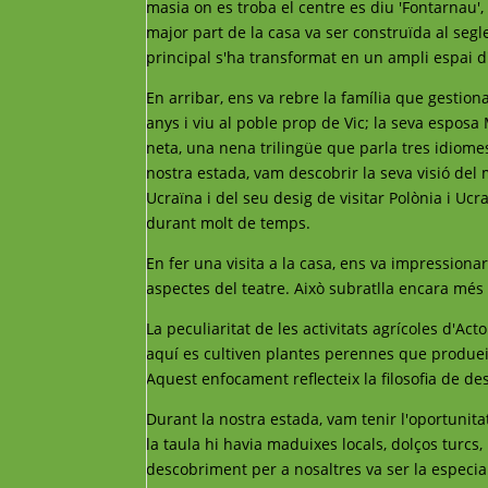
masia on es troba el centre es diu 'Fontarnau',
major part de la casa va ser construïda al segle
principal s'ha transformat en un ampli espai d
En arribar, ens va rebre la família que gestion
anys i viu al poble prop de Vic; la seva esposa M
neta, una nena trilingüe que parla tres idiome
nostra estada, vam descobrir la seva visió del
Ucraïna i del seu desig de visitar Polònia i Uc
durant molt de temps.
En fer una visita a la casa, ens va impressionar
aspectes del teatre. Això subratlla encara més 
La peculiaritat de les activitats agrícoles d'Act
aquí es cultiven plantes perennes que produeix
Aquest enfocament reflecteix la filosofia de d
Durant la nostra estada, vam tenir l'oportunita
la taula hi havia maduixes locals, dolços turcs,
descobriment per a nosaltres va ser la especiali