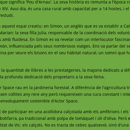
 que significa 'Pou d'Arnau'. La seva història es remunta a l'època r
 XIV. Avui dia, és una casa rural amb capacitat per a 14 hostes, i e
'estudi.
a aquest espai creatiu: en Simon, un anglès que es va establir a Ca
arian; la seva filla Julia, responsable de la coordinació dels volunta
s amb fluïdesa. En Simon es va revelar com un interlocutor fascina
 món, influenciada pels seus nombrosos viatges. Ens va parlar del s
raïna per veure els bisons en el seu hàbitat natural, un somni que h
 la quantitat de llibres a les prestatgeries, la majoria dedicats a di
la profunda dedicació dels propietaris a la seva feina.
or Space rau en la jardineria forestal. A diferència de l'agricultura t
en collites any rere any però requereixen una cura constant i inte
esenvolupament sostenible d'Actor Space.
t de participar en una acollidora calçotada amb els amfitrions i els 
 botifarra, pa tradicional amb polpa de tomàquet i oli d'oliva. Però e
tat de Vic: els calçots. No es tracta de cebes qualsevol, sinó d'una 