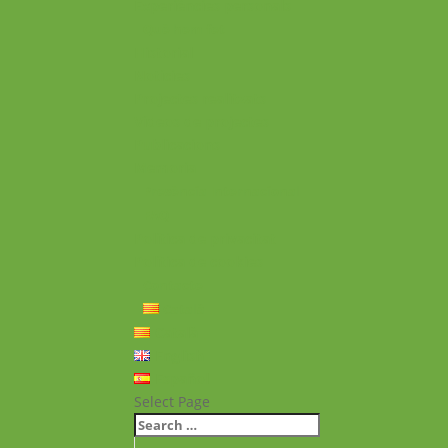
Experiències personals
Què hem fet
Historial
Notícies
Projectes realitzats
Vídeos de projectes
Publicacions
Memoria
Presència Internacional
FAQ
Política de privacitat
Política de cookies
Contacte
Català
Català
English
Español
Select Page