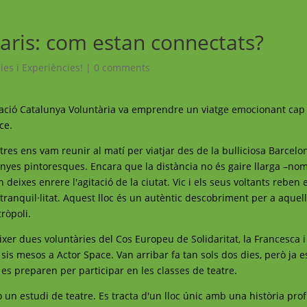
ntaris: com estan connectats?
ies i Experiències!
|
0 comments
undació Catalunya Voluntària va emprendre un viatge emocionant cap
ce.
tres ens vam reunir al matí per viatjar des de la bulliciosa Barcelo
anyes pintoresques. Encara que la distància no és gaire llarga –n
eixes enrere l'agitació de la ciutat. Vic i els seus voltants reben e
tranquil·litat. Aquest lloc és un autèntic descobriment per a aquel
ròpoli.
èixer dues voluntàries del Cos Europeu de Solidaritat, la Francesca i
is mesos a Actor Space. Van arribar fa tan sols dos dies, però ja e
es preparen per participar en les classes de teatre.
 un estudi de teatre. Es tracta d'un lloc únic amb una història pro