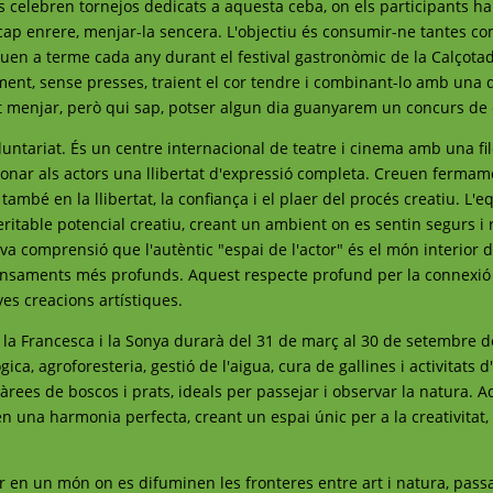
s celebren tornejos dedicats a aquesta ceba, on els participants ha
 cap enrere, menjar-la sencera. L'objectiu és consumir-ne tantes co
uen a terme cada any durant el festival gastronòmic de la Calçota
ent, sense presses, traient el cor tendre i combinant-lo amb una d
t menjar, però qui sap, potser algun dia guanyarem un concurs de 
untariat. És un centre internacional de teatre i cinema amb una fil
onar als actors una llibertat d'expressió completa. Creuen ferma
també en la llibertat, la confiança i el plaer del procés creatiu. L'e
ritable potencial creatiu, creant un ambient on es sentin segurs i r
a comprensió que l'autèntic "espai de l'actor" és el món interior 
pensaments més profunds. Aquest respecte profund per la connexió
eves creacions artístiques.
n la Francesca i la Sonya durarà del 31 de març al 30 de setembre d
gica, agroforesteria, gestió de l'aigua, cura de gallines i activitats d
rees de boscos i prats, ideals per passejar i observar la natura. 
en en una harmonia perfecta, creant un espai únic per a la creativitat,
r en un món on es difuminen les fronteres entre art i natura, passa