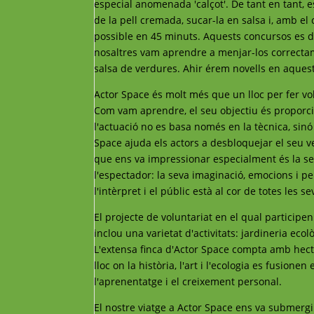
especial anomenada 'calçot'. De tant en tant, e
de la pell cremada, sucar-la en salsa i, amb el
possible en 45 minuts. Aquests concursos es d
nosaltres vam aprendre a menjar-los correctam
salsa de verdures. Ahir érem novells en aques
Actor Space és molt més que un lloc per fer vol
Com vam aprendre, el seu objectiu és proporci
l'actuació no es basa només en la tècnica, sinó 
Space ajuda els actors a desbloquejar el seu ve
que ens va impressionar especialment és la sev
l'espectador: la seva imaginació, emocions i 
l'intèrpret i el públic està al cor de totes les s
El projecte de voluntariat en el qual participe
inclou una varietat d'activitats: jardineria ecolò
L'extensa finca d'Actor Space compta amb hectà
lloc on la història, l'art i l'ecologia es fusion
l'aprenentatge i el creixement personal.
El nostre viatge a Actor Space ens va submergi