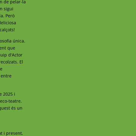
n de pelar-la
m sigui
da. Però
eliciosa
calçots!
osofia única.
ment que
quip d'Actor
ecolzats. El
de
 entre
e 2025 i
'eco-teatre.
Aquest és un
t i present,