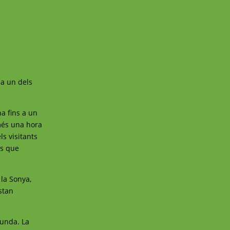
 a un dels
na fins a un
omés una hora
ls visitants
ls que
 la Sonya,
stan
funda. La