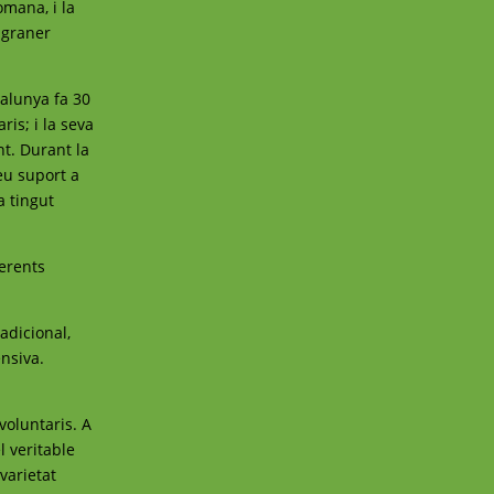
omana, i la
l graner
talunya fa 30
ris; i la seva
nt. Durant la
eu suport a
a tingut
ferents
radicional,
nsiva.
voluntaris. A
l veritable
varietat