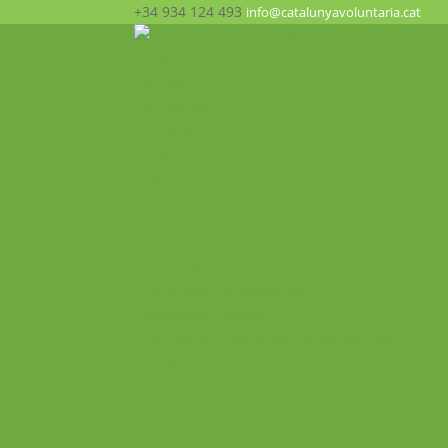
+34 934 124 493
info@catalunyavoluntaria.cat
Inici
Qui som?
La Fundació
Patronat
Equip humà
Suport i xarxes
Transparència
Què fem? Participa!
Oportunitats
Programes
Voluntariat Internacional
Intercanvis Juvenils
Formacions i seminaris Internacionals
Mobilitats VET
Projecte ALMA
Impacte
Impacte local