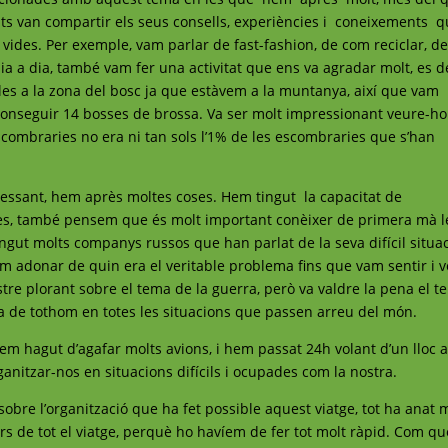
nts van compartir els seus consells, experiències i coneixements 
 vides. Per exemple, vam parlar de fast-fashion, de com reciclar, d
ia a dia, també vam fer una activitat que ens va agradar molt, es d
xalles a la zona del bosc ja que estàvem a la muntanya, així que vam
aconseguir 14 bosses de brossa. Va ser molt impressionant veure-ho
combraries no era ni tan sols l’1% de les escombraries que s’han
essant, hem après moltes coses. Hem tingut la capacitat de
glès, també pensem que és molt important conèixer de primera mà l
gut molts companys russos que han parlat de la seva difícil situa
am adonar de quin era el veritable problema fins que vam sentir i 
re plorant sobre el tema de la guerra, però va valdre la pena el 
sta de tothom en totes les situacions que passen arreu del món.
hem hagut d’agafar molts avions, i hem passat 24h volant d’un lloc 
anitzar-nos en situacions difícils i ocupades com la nostra.
obre l’organització que ha fet possible aquest viatge, tot ha anat 
s de tot el viatge, perquè ho havíem de fer tot molt ràpid. Com qu