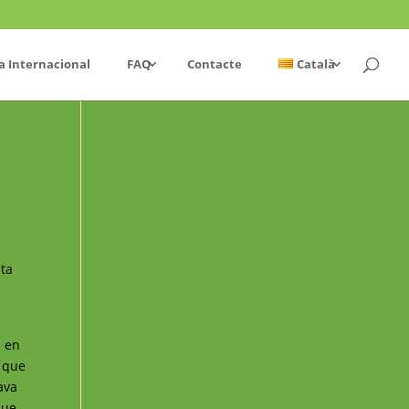
a Internacional
FAQ
Contacte
Català
sta
s en
m que
ava
que