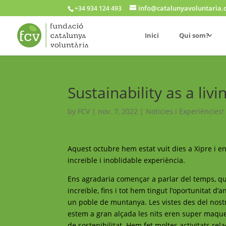
info@catalunyavoluntaria.
+34 934 124 493
Inici
Qui som?
Sustainability as a li
by
FCV
|
nov. 7, 2022
|
Noticies i Experiències!
Aquest octubre hem estat vuit dies a Xipre i e
increïble i inoblidable experiència.
Ens agradaria començar a parlar del temps, que
increïble, ﬁns i tot hem tingut l’oportunitat d’
un poble de muntanya. Les vistes des del nost
estem a gran alçada les nits eren super maque
de sostenibilitat. Hem fet moltes activitats 