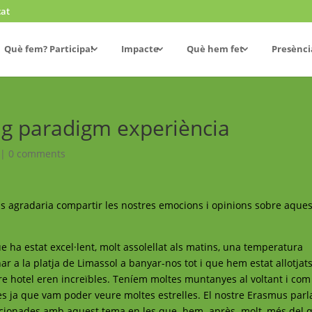
cat
Què fem? Participa!
Impacte
Què hem fet
Presènci
ving paradigm experiència
|
0 comments
ns agradaria compartir les nostres emocions i opinions sobre aque
 ha estat excel·lent, molt assolellat als matins, una temperatura
anar a la platja de Limassol a banyar-nos tot i que hem estat allotjat
re hotel eren increïbles. Teníem moltes muntanyes al voltant i co
s ja que vam poder veure moltes estrelles. El nostre Erasmus parl
relacionades amb aquest tema en les que hem après molt, més del 