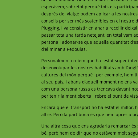
esperàvem, sobretot perquè tots els participa
després del viatge podem aplicar a les nostres
consells per ser més sostenibles en el nostre d
Plugging, i va consistir en anar a recollir dei
passar tota una tarda netejant, en total vam 
persona i adonar-se que aquella quantitat d’es
d’eliminar a Pedoulas.
Personalment creiem que ha estat super inter
desenvolupar les nostres habilitats amb l’an
cultures del món perquè, per exemple, hem tin
al seu país, i abans d’aquell moment no ens v
com una persona russa es trencava davant nost
per tenir la ment oberta i rebre el punt de vi
Encara que el transport no ha estat el millor, 
altre. Però la part bona és que hem après a org
Una altra cosa que ens agradaria remarcar és s
bé, però hem de dir que no estàvem molt segur