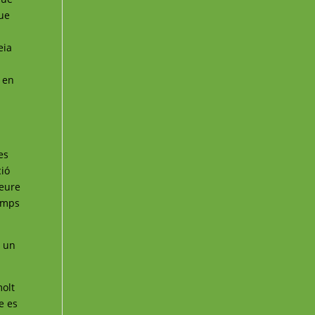
que
e
eia
 en
es
ció
veure
temps
a un
molt
e es