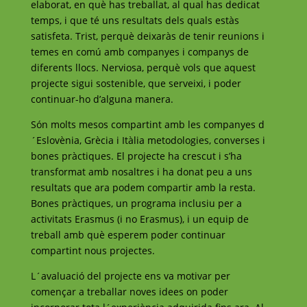
elaborat, en què has treballat, al qual has dedicat
temps, i que té uns resultats dels quals estàs
satisfeta. Trist, perquè deixaràs de tenir reunions i
temes en comú amb companyes i companys de
diferents llocs. Nerviosa, perquè vols que aquest
projecte sigui sostenible, que serveixi, i poder
continuar-ho d’alguna manera.
Són molts mesos compartint amb les companyes d
´Eslovènia, Grècia i Itàlia metodologies, converses i
bones pràctiques. El projecte ha crescut i s’ha
transformat amb nosaltres i ha donat peu a uns
resultats que ara podem compartir amb la resta.
Bones pràctiques, un programa inclusiu per a
activitats Erasmus (i no Erasmus), i un equip de
treball amb què esperem poder continuar
compartint nous projectes.
L´avaluació del projecte ens va motivar per
començar a treballar noves idees on poder