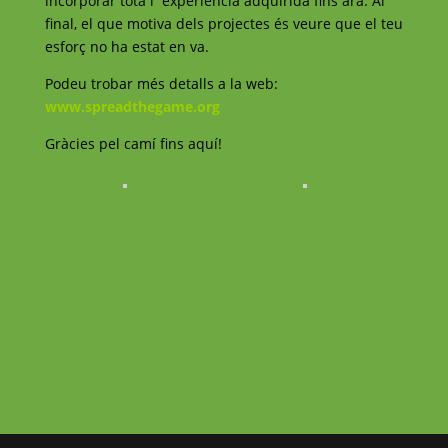
incorporar tota l´experiència adquirida fins ara. Al
final, el que motiva dels projectes és veure que el teu
esforç no ha estat en va.
Podeu trobar més detalls a la web:
www.spreadthegame.org
Gràcies pel camí fins aquí!