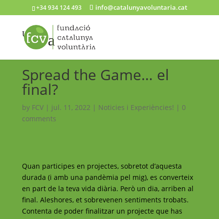
info@catalunyavoluntaria.cat
+34 934 124 493
Spread the Game… el
final?
by
FCV
|
jul. 11, 2022
|
Noticies i Experiències!
|
0
comments
Quan participes en projectes, sobretot d’aquesta
durada (i amb una pandèmia pel mig), es converteix
en part de la teva vida diària. Però un dia, arriben al
final. Aleshores, et sobrevenen sentiments trobats.
Contenta de poder finalitzar un projecte que has