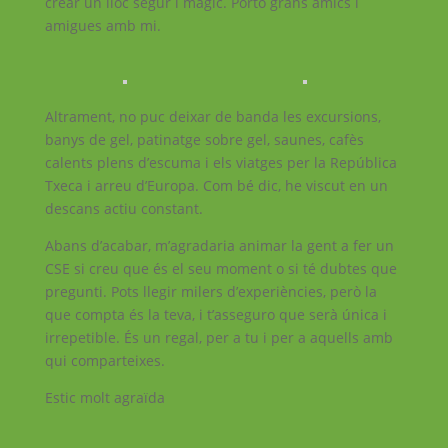
crear un lloc segur i màgic. Porto grans amics i
amigues amb mi.
Altrament, no puc deixar de banda les excursions,
banys de gel, patinatge sobre gel, saunes, cafès
calents plens d’escuma i els viatges per la República
Txeca i arreu d’Europa. Com bé dic, he viscut en un
descans actiu constant.
Abans d’acabar, m’agradaria animar la gent a fer un
CSE si creu que és el seu moment o si té dubtes que
pregunti. Pots llegir milers d’experiències, però la
que compta és la teva, i t’asseguro que serà única i
irrepetible. És un regal, per a tu i per a aquells amb
qui comparteixes.
Estic molt agraïda