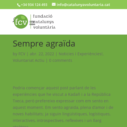
info@catalunyavoluntaria.cat
+34 934 124 493
Sempre agraïda
by
FCV
|
abr. 22, 2022
|
Noticies i Experiències!
,
Voluntariat Actiu
|
0 comments
Podria començar aquest post parlant de les
experiències que he viscut a Kadaň i a la República
Txeca, però prefereixo expressar com em sento en
aquest moment. Em sento agraïda, plena d’amor i de
noves habilitats; ja siguin lingüístiques, logístiques,
interactives, introspectives, reflexives i un llarg
etcètera.