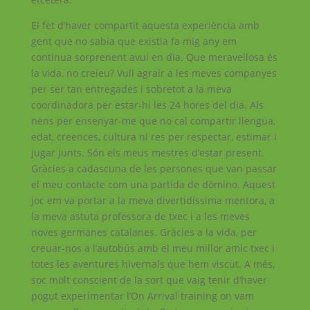
El fet d’haver compartit aquesta experiència amb
gent que no sabia que existia fa mig any em
continua sorprenent avui en dia. Que meravellosa és
la vida, no creieu? Vull agrair a les meves companyes
per ser tan entregades i sobretot a la meva
coordinadora per estar-hi les 24 hores del dia. Als
nens per ensenyar-me que no cal compartir llengua,
edat, creences, cultura ni res per respectar, estimar i
jugar junts. Són els meus mestres d’estar present.
Gràcies a cadascuna de les persones que van passar
el meu contacte com una partida de dòmino. Aquest
joc em va portar a la meva divertidíssima mentora, a
la meva astuta professora de txec i a les meves
noves germanes catalanes. Gràcies a la vida, per
creuar-nos a l’autobús amb el meu millor amic txec i
totes les aventures hivernals que hem viscut. A més,
soc molt conscient de la sort que vaig tenir d’haver
pogut experimentar l’On Arrival training on vam