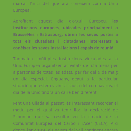
marcar l’inici del que ara coneixem com a Unió
Europea.
Aprofitant aquest dia d’orgull Europeu,
les
institucions europees, ubicades principalment a
Brussel·les i Estrasburg, obren les seves portes a
tots els ciutadans i ciutadanes interessats a
conèixer les seves instal·lacions i espais de reunió.
Tanmateix,
múltiples institucions vinculades a la
Unió Europea organitzen activitats de tota mena per
a persones de totes les edats, per fer del 9 de maig
un dia especial. Enguany, degut a la particular
situació que estem vivint a causa del coronavirus, el
dia de la Unió tindrà un caire ben diferent.
Fent una ullada al passat, és interessant recordar el
motiu per el qual va tenir lloc la declaració de
Schuman que va resultar en la creació de la
Comunitat Europea del Carbó i l’Acer (CECA). Així
doncs, l’any 1950 els països del vell continent encara