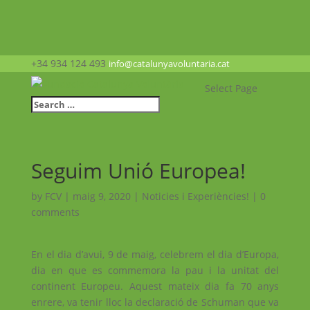
+34 934 124 493
info@catalunyavoluntaria.cat
Select Page
Seguim Unió Europea!
by
FCV
|
maig 9, 2020
|
Noticies i Experiències!
|
0
comments
En el dia d’avui, 9 de maig, celebrem el dia d’Europa,
dia en que es commemora la pau i la unitat del
continent Europeu. Aquest mateix dia fa 70 anys
enrere, va tenir lloc la declaració de Schuman que va