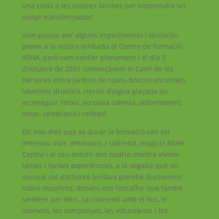
una crida a les nostres ànimes per emprendre un
viatge transformador!
Vam passar per alguns impediments i obstacles
previs a la nostra arribada al Centre de formació
ASHA, però vam confiar plenament i el dia 5
d’octubre de 2021 començàvem el Camí de les
Heroïnes entre jardins de roses, boscos encantats,
laberints druidics, rierols d’aigua glaçada on
aconseguir l’elixir, xocolata calenta, alliberament,
amor, celebració i reflexió.
Els nou dies que va durar la formació van ser
intensos, vius, amorosos, i sobretot, màgics! ASHA
Centre i el seu entorn ens nodria mentre vivíem
tantes i tantes experiències, a la vegada que un
inusual sol d’octubre brillava gairebé diariament
sobre nosaltres, donant-nos l’escalfor que també
sentíem per dins. La connexió amb el lloc, el
moment, les companyes, les voluntàries i les