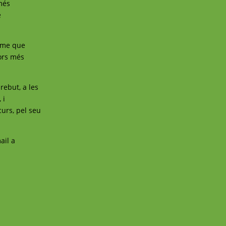
 més
e
orme que
ors més
rebut, a les
 i
urs, pel seu
ail a