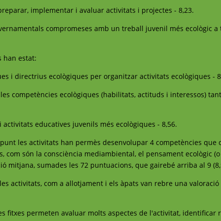
preparar, implementar i avaluar activitats i projectes - 8,23.
governamentals compromeses amb un treball juvenil més ecològic a t
s han estat:
es i directrius ecològiques per organitzar activitats ecològiques - 8
les competències ecològiques (habilitats, actituds i interessos) tan
 activitats educatives juvenils més ecològiques - 8,56.
n punt les activitats han permès desenvolupar 4 competències que
ues, com són la consciència mediambiental, el pensament ecològic (o 
ació mitjana, sumades les 72 puntuacions, que gairebé arriba al 9 (8,
 les activitats, com a allotjament i els àpats van rebre una valoració
 fitxes permeten avaluar molts aspectes de l'activitat, identificar r