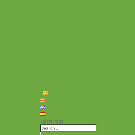
Experiències personals
Què hem fet
Historial
Notícies
Projectes realitzats
Vídeos de projectes
Publicacions
Memoria
Presència Internacional
FAQ
Política de privacitat
Política de cookies
Contacte
Català
Català
English
Español
Select Page