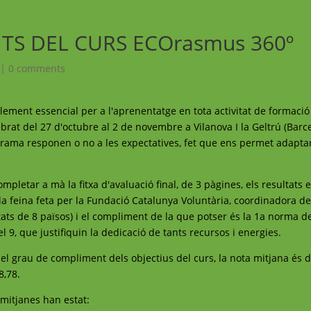
TS DEL CURS ECOrasmus 360º
|
0 comments
lement essencial per a l'aprenentatge en tota activitat de formació 
lebrat del 27 d'octubre al 2 de novembre a Vilanova I la Geltrú (Bar
ograma responen o no a les expectatives, fet que ens permet adaptar
ompletar a mà la fitxa d'avaluació final, de 3 pàgines, els resultats 
la feina feta per la Fundació Catalunya Voluntària, coordinadora del
tats de 8 països) i el compliment de la que potser és la 1a norma d
 el 9, que justifiquin la dedicació de tants recursos i energies.
del grau de compliment dels objectius del curs, la nota mitjana és 
8,78.
 mitjanes han estat: