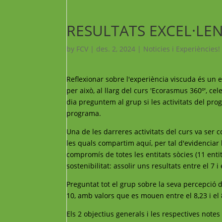
RESULTATS EXCEL·LEN
by
FCV
|
des. 2, 2024
|
Noticies i Experiències!
Reflexionar sobre l'experiència viscuda és un e
per això, al llarg del curs 'Ecorasmus 360º', ce
dia preguntem al grup si les activitats del pr
programa.
Una de les darreres activitats del curs va ser c
les quals compartim aquí, per tal d'evidenciar 
compromís de totes les entitats sòcies (11 enti
sostenibilitat: assolir uns resultats entre el 7 i
Preguntat tot el grup sobre la seva percepció 
10, amb valors que es mouen entre el 8,23 i el 
Els 2 objectius generals i les respectives notes