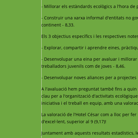
- Millorar els estàndards ecològics a l'hora de 
- Construir una xarxa informal d'entitats no 
continent - 8,33.
Els 3 objectius específics i les respectives note
- Explorar, compartir i aprendre eines, pràctiqu
- Desenvolupar una eina per avaluar i millorar 
treballadors juvenils com de joves - 8,46.
- Desenvolupar noves aliances per a projectes i
A l'avaluació hem preguntat també fins a qui
clau per a l'organització d'activitats ecològiq
iniciativa i el treball en equip, amb una valor
La valoració de l'Hotel César com a lloc per fer
d'excel·lent, superior al 9 (9,17)!
Juntament amb aquests resultats estadístics, les