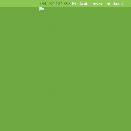
+34 934 124 493
info@catalunyavoluntaria.cat
Inici
Qui som?
La Fundació
Patronat
Equip humà
Suport i xarxes
Transparència
Què fem? Participa!
Oportunitats
Programes
Voluntariat Internacional
Intercanvis Juvenils
Formacions i seminaris Internacionals
Mobilitats VET
Projecte ALMA
Impacte
Impacte local