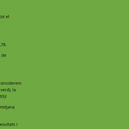
ot el
,78.
t de
 considerem
verd), la
95)!
 mitjana
esultats i