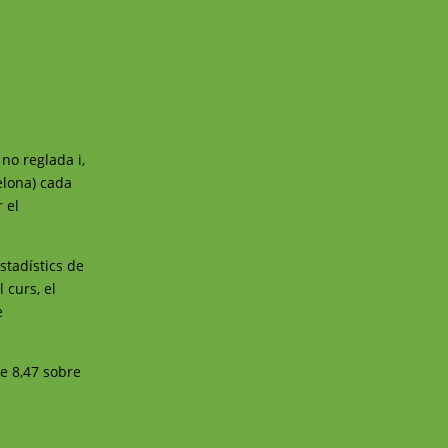
no reglada i,
celona) cada
 el
estadístics de
 curs, el
e
de 8,47 sobre