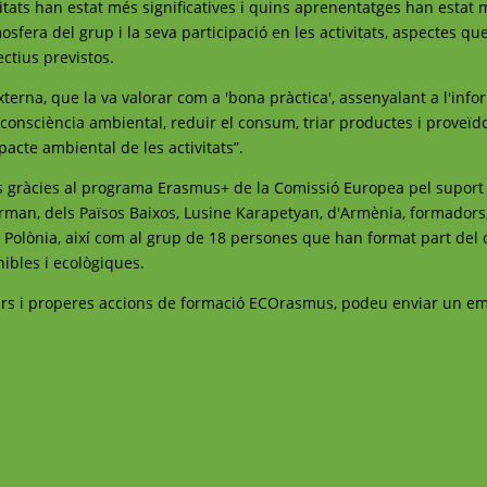
itats han estat més significatives i quins aprenentatges han estat
osfera del grup i la seva participació en les activitats, aspectes qu
ctius previstos.
externa, que la va valorar com a 'bona pràctica', assenyalant a l'inf
onsciència ambiental, reduir el consum, triar productes i proveïd
mpacte ambiental de les activitats”.
s gràcies al programa Erasmus+ de la Comissió Europea pel suport 
rman, dels Països Baixos, Lusine Karapetyan, d'Armènia, formadors,
Polònia, així com al grup de 18 persones que han format part del c
ibles i ecològiques.
curs i properes accions de formació ECOrasmus, podeu enviar un em