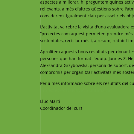
aspectes a millorar; hi preguntem quines activ
rellevants, a més d'altres qüestions sobre l'atm
considerem igualment clau per assolir els obje
L'activitat va rebre la visita d'una avaluadora 
“projectes com aquest permeten prendre més c
sostenibles, reciclar més i, a resum, reduir l'i
Aprofitem aquests bons resultats per donar le
persones que han format l'equip: Jannes Z. He
Aleksandra Grzybowska, persona de suport, de 
compromís per organitzar activitats més sosten
Per a més informació sobre els resultats del 
projectes@catalunyavoluntaria.cat
Lluc Martí
Coordinador del curs