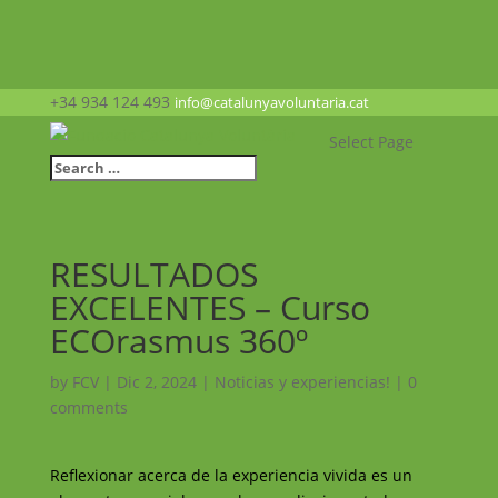
+34 934 124 493
info@catalunyavoluntaria.cat
Select Page
RESULTADOS
EXCELENTES – Curso
ECOrasmus 360º
by
FCV
|
Dic 2, 2024
|
Noticias y experiencias!
|
0
comments
Reflexionar acerca de la experiencia vivida es un