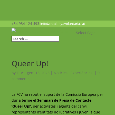
+34 934 124 493
info@catalunyavoluntaria.cat
Select Page
Queer Up!
by
FCV
|
gen. 13, 2023
|
Noticies i Experiències!
|
0
comments
La FCV ha rebut el suport de la Comissió Europea per
dur a terme el
Seminari de Presa de Contacte
‘Queer Up!’
, per activistes i agents del canvi,
representants d’entitats no lucratives i juvenils que