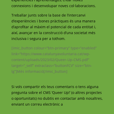
connexions i desenvolupar noves col·laboracions.
Treballar junts sobre la base de l’intercanvi
d’experiències i bones pràctiques és una manera
d’aprofitar al màxim el potencial de cada entitat i,
així, avançar en la construcció d’una societat més
inclusiva i segura per a tothom.
[imic_button colour=”btn-primary” type=”enabled”
link=”https://www.catalunyavoluntaria.cat/wp-
content/uploads/2023/02/Queer-Up-CMS.pdf”
target=”_self” extraclass=”buttonFCV” size=”btn-
lg”]Més informació[/imic_button]
Si vols compartir els teus comentaris o tens alguna
pregunta sobre el CMS ‘Queer Up!’ (o altres projectes
o oportunitats) no dubtis en contactar amb nosaltres,
enviant un correu electrònic a
info@catalunyavoluntaria.cat