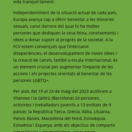
vida tranquil·lament.
Independentment de la situació actual de cada país,
Europa avança cap a oferir benestar a les minories
sexuals, canvi darrere del qual hi ha moltes
persones que dediquen la seva feina, coneixements i
idees a donar suport al progrés de la societat. A la
FCV estem convençuts que l’intercanvi
d’experiències, el desenvolupament de noves idees i
la creació de canvis, també a escala internacional, és
un element crucial per augmentar l’impacte de les
accions i els projectes orientats al benestar de les
persones LGBTQ+.
Per això, del 19 al 24 de maig del 2023 acollirem a
Vilanova i la Geltrù (Barcelona) 24 persones,
activistes i treballadors juvenils a 13 entitats de 9
països: la República Txeca, Grècia, Itàlia, Lituània,
Països Baixos, Macedònia del Nord, Eslovàquia,
Eslovènia i Espanya, amb els objectius de compartir
experiències i aprenentatges, crear noves